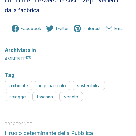
color latte che sversa le sostanze provenienti
dalla fabbrica.
Facebook
Twitter
Pinterest
Email
Archiviato in
175
AMBIENTE
Tag
ambiente
inquinamento
sostenibilità
spiagge
toscana
veneto
Articolo precedente
PRECEDENTE
Il ruolo determinante della Pubblica