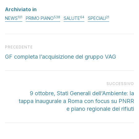
Archiviato in
101
538
64
21
NEWS
PRIMO PIANO
SALUTE
SPECIALI
Articolo precedente
PRECEDENTE
GF completa l’acquisizione del gruppo VAG
Pr
SUCCESSIVO
9 ottobre, Stati Generali dell’Ambiente: la
tappa inaugurale a Roma con focus su PNRR
e piano regionale dei rifiuti