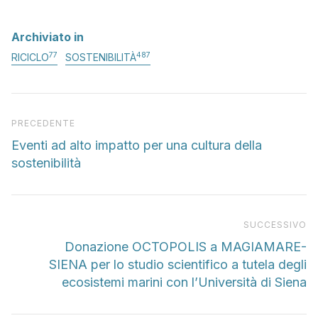
Archiviato in
77
487
RICICLO
SOSTENIBILITÀ
Articolo precedente
PRECEDENTE
Eventi ad alto impatto per una cultura della
sostenibilità
Pr
SUCCESSIVO
Donazione OCTOPOLIS a MAGIAMARE-
SIENA per lo studio scientifico a tutela degli
ecosistemi marini con l’Università di Siena