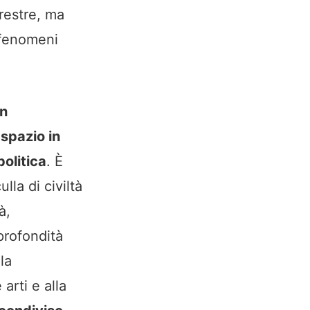
rrestre, ma
 fenomeni
n
 spazio in
politica
. È
lla di civiltà
à,
profondità
la
arti e alla