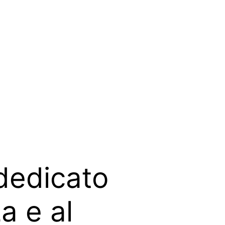
 dedicato
za e al