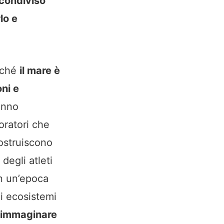
 condiviso
lo e
rché
il mare è
oni e
hanno
oratori che
costruiscono
degli atleti
in un’epoca
li ecosistemi
er immaginare