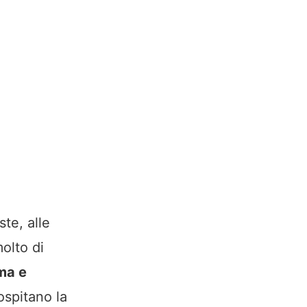
te, alle
olto di
ima e
ospitano la