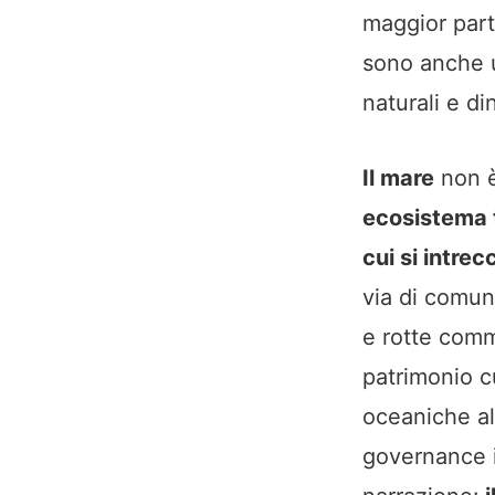
maggior parte
sono anche u
naturali e d
Il mare
non è
ecosistema t
cui si intre
via di comuni
e rotte comm
patrimonio cu
oceaniche all
governance in