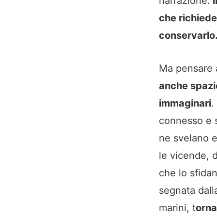
narrazione:
i
che richiede
conservarlo
Ma pensare a
anche spazio
immaginari
.
connesso e sv
ne svelano e 
le vicende, d
che lo sfidan
segnata dalla
marini, t
orna