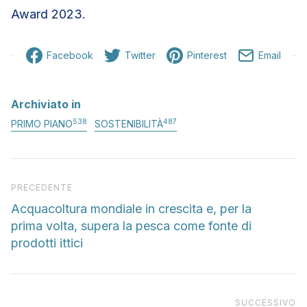
Award 2023.
Facebook
Twitter
Pinterest
Email
Archiviato in
538
487
PRIMO PIANO
SOSTENIBILITÀ
Articolo precedente
PRECEDENTE
Acquacoltura mondiale in crescita e, per la
prima volta, supera la pesca come fonte di
prodotti ittici
Pr
SUCCESSIVO