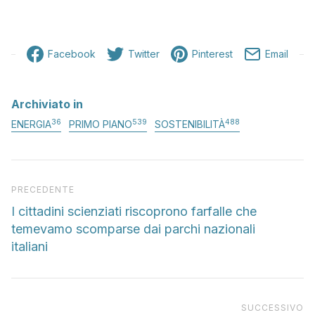
Facebook
Twitter
Pinterest
Email
Archiviato in
36
539
488
ENERGIA
PRIMO PIANO
SOSTENIBILITÀ
Articolo precedente
PRECEDENTE
I cittadini scienziati riscoprono farfalle che
temevamo scomparse dai parchi nazionali
italiani
Pr
SUCCESSIVO