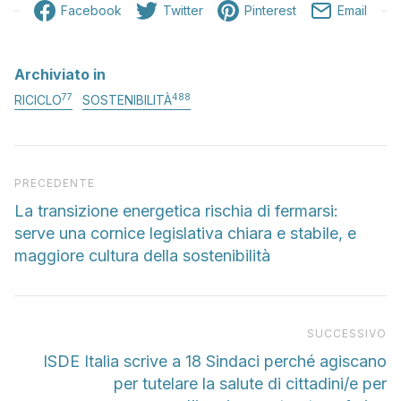
Facebook
Twitter
Pinterest
Email
Archiviato in
77
488
RICICLO
SOSTENIBILITÀ
Articolo precedente
PRECEDENTE
La transizione energetica rischia di fermarsi:
serve una cornice legislativa chiara e stabile, e
maggiore cultura della sostenibilità
Pr
SUCCESSIVO
ISDE Italia scrive a 18 Sindaci perché agiscano
per tutelare la salute di cittadini/e per