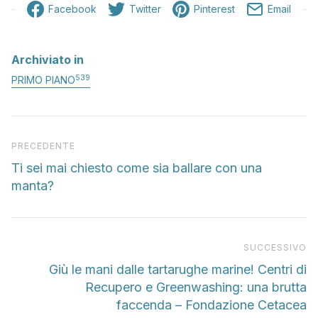
Facebook
Twitter
Pinterest
Email
Archiviato in
539
PRIMO PIANO
Articolo precedente
PRECEDENTE
Ti sei mai chiesto come sia ballare con una
manta?
Pr
SUCCESSIVO
Giù le mani dalle tartarughe marine! Centri di
Recupero e Greenwashing: una brutta
faccenda – Fondazione Cetacea