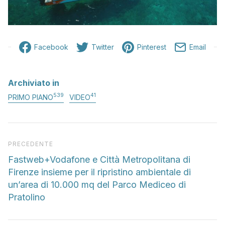
Facebook
Twitter
Pinterest
Email
Archiviato in
539
41
PRIMO PIANO
VIDEO
Articolo precedente
PRECEDENTE
Fastweb+Vodafone e Città Metropolitana di
Firenze insieme per il ripristino ambientale di
un’area di 10.000 mq del Parco Mediceo di
Pratolino