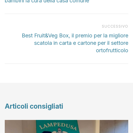
bambini la cura della casa comune
Pr
SUCCESSIVO
Best Fruit&Veg Box, il premio per la migliore
scatola in carta e cartone per il settore
ortofrutticolo
Articoli consigliati