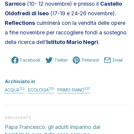
Sarnico
(10- 12 novembre) e presso il
Castello
Oldofredi di Iseo
(17-19 e 24-26 novembre).
Reflections
culminerà con la vendita delle opere
a fine novembre per raccogliere fondi a sostegno
della ricerca dell’
Istituto Mario Negri
.
Facebook
Twitter
Pinterest
Email
Archiviato in
122
125
537
ACQUA
ECOLOGIA
PRIMO PIANO
Articolo precedente
PRECEDENTE
Papa Francesco: gli adulti imparino dai