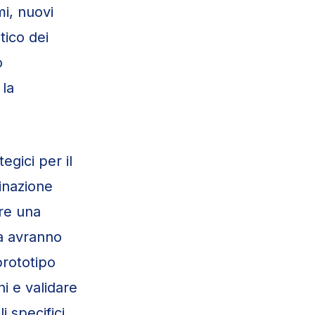
mi, nuovi
tico dei
o
 la
egici per il
minazione
ere una
va avranno
prototipo
ni e validare
i specifici