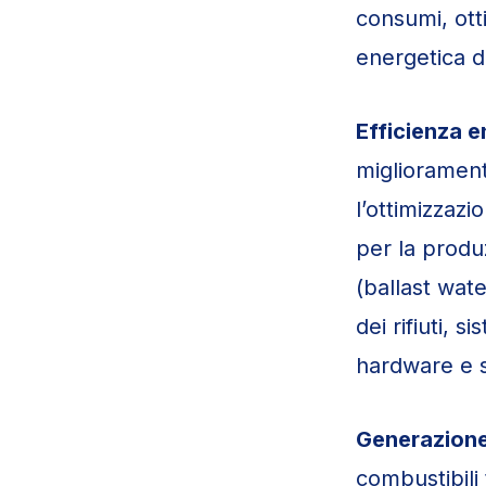
consumi, otti
energetica d
Efficienza e
migliorament
l’ottimizzazi
per la produ
(ballast wat
dei rifiuti, 
hardware e so
Generazione
combustibili t