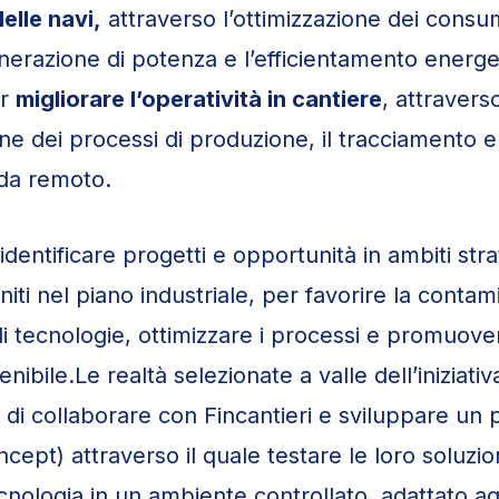
elle navi,
attraverso l’ottimizzazione dei consu
enerazione di potenza e l’efficientamento energe
er
migliorare l’operatività in cantiere
, attravers
one dei processi di produzione, il tracciamento e
 da remoto.
 identificare progetti e opportunità in ambiti strat
iti nel piano industriale, per favorire la conta
di tecnologie, ottimizzare i processi e promuov
enibile.Le realtà selezionate a valle dell’iniziati
à di collaborare con Fincantieri e sviluppare un 
cept) attraverso il quale testare le loro soluzio
cnologia in un ambiente controllato, adattato agl