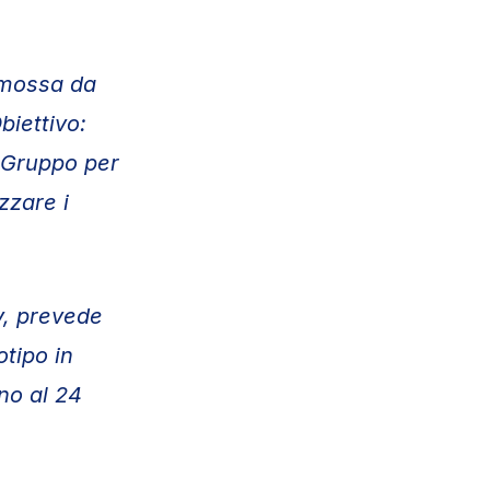
romossa da
biettivo:
l Gruppo per
zzare i
ry, prevede
otipo in
no al 24