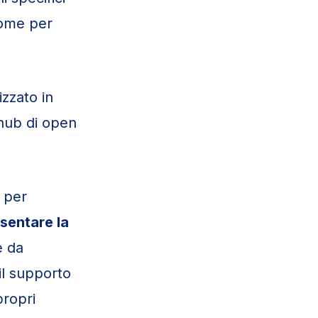
come per
izzato in
 hub di open
e
per
sentare la
e da
 il supporto
propri