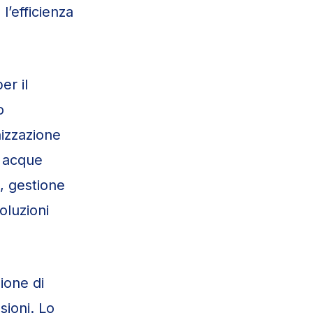
l’efficienza
er il
o
nizzazione
o acque
, gestione
oluzioni
ione di
ssioni. Lo