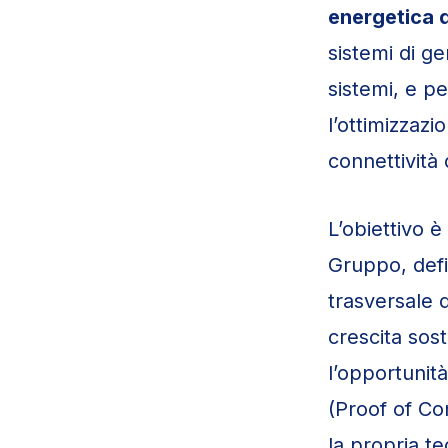
energetica d
sistemi di g
sistemi, e p
l’ottimizzazi
connettività
L’obiettivo è
Gruppo, defin
trasversale 
crescita sost
l’opportunit
(Proof of Con
la propria te