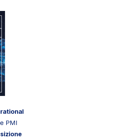
rational
p e PMI
sizione