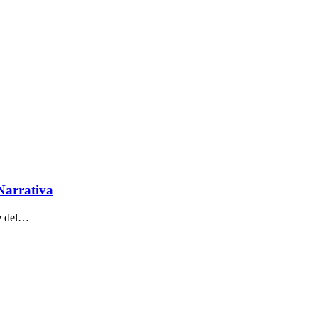
Narrativa
he del…