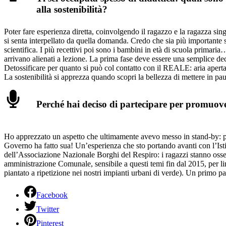
alla sostenibilità?
Poter fare esperienza diretta, coinvolgendo il ragazzo e la ragazza sin
si senta interpellato da quella domanda. Credo che sia più importante s
scientifica. I più recettivi poi sono i bambini in età di scuola primaria
arrivano alienati a lezione. La prima fase deve essere una semplice dec
Detossificare per quanto si può col contatto con il REALE: aria aperta
La sostenibilità si apprezza quando scopri la bellezza di mettere in pau
Perché hai deciso di partecipare per promuov
Ho apprezzato un aspetto che ultimamente avevo messo in stand-by: pe
Governo ha fatto sua! Un’esperienza che sto portando avanti con l’Ist
dell’Associazione Nazionale Borghi del Respiro: i ragazzi stanno osserva
amministrazione Comunale, sensibile a questi temi fin dal 2015, per limi
piantato a ripetizione nei nostri impianti urbani di verde). Un primo
Facebook
Twitter
Pinterest