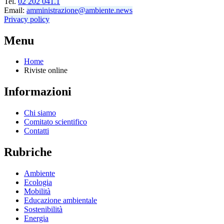
Tel.
02 202 041.1
Email:
amministrazione@ambiente.news
Privacy policy
Menu
Home
Riviste online
Informazioni
Chi siamo
Comitato scientifico
Contatti
Rubriche
Ambiente
Ecologia
Mobilità
Educazione ambientale
Sostenibilità
Energia