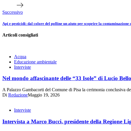
articolo
Successivo
Api e pesticidi: dal colore del polline un aiuto per scoprire la contaminazione 
Articoli consigliati
Acqua
Educazione ambientale
Interviste
Nel mondo affascinante delle “33 Isole” di Lucio Bel
A Palazzo Gambacorti del Comune di Pisa la cerimonia conclusiva dell
Di
Redazione
Maggio 19, 2026
Interviste
Intervista a Marco Bucci, presidente della Regione Li