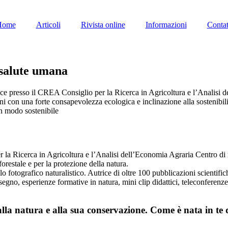
Home
Articoli
Rivista online
Informazioni
Contat
 salute umana
rice presso il CREA Consiglio per la Ricerca in Agricoltura e l’Analisi 
vani con una forte consapevolezza ecologica e inclinazione alla sostenibil
 in modo sostenibile
er la Ricerca in Agricoltura e l’Analisi dell’Economia Agraria Centro di
orestale e per la protezione della natura.
o fotografico naturalistico. Autrice di oltre 100 pubblicazioni scientific
egno, esperienze formative in natura, mini clip didattici, teleconferenze,
i, alla natura e alla sua conservazione. Come è nata in te