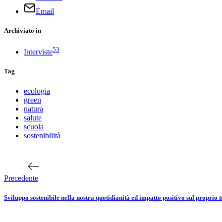
Email
Archiviato in
53
Interviste
Tag
ecologia
green
natura
salute
scuola
sostenibilità
Navigazione
Articolo
precedente
articoli
Precedente
Sviluppo sostenibile nella nostra quotidianità ed impatto positivo sul proprio t
Prossimo