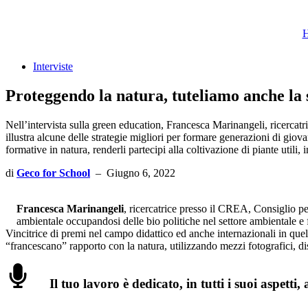
Skip
to
the
content
Interviste
Proteggendo la natura, tuteliamo anche la
Nell’intervista sulla green education, Francesca Marinangeli, ricercat
illustra alcune delle strategie migliori per formare generazioni di gio
formative in natura, renderli partecipi alla coltivazione di piante utili,
di
Geco for School
–
Giugno 6, 2022
Francesca Marinangeli
, ricercatrice presso il CREA, Consiglio p
ambientale occupandosi delle bio politiche nel settore ambientale e f
Vincitrice di premi nel campo didattico ed anche internazionali in quell
“francescano” rapporto con la natura, utilizzando mezzi fotografici, dis
Il tuo lavoro è dedicato, in tutti i suoi aspett