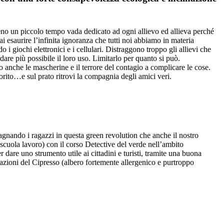
lmeno un piccolo tempo vada dedicato ad ogni allievo ed allieva perché
 esaurire l’infinita ignoranza che tutti noi abbiamo in materia
 i giochi elettronici e i cellulari. Distraggono troppo gli allievi che
are più possibile il loro uso. Limitarlo per quanto si può.
 anche le mascherine e il terrore del contagio a complicare le cose.
iorito…e sul prato ritrovi la compagnia degli amici veri.
gnando i ragazzi in questa green revolution che anche il nostro
cuola lavoro) con il corso Detective del verde nell’ambito
 dare uno strumento utile ai cittadini e turisti, tramite una buona
inazioni del Cipresso (albero fortemente allergenico e purtroppo