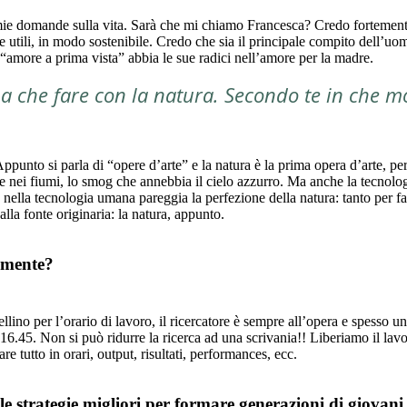
e mie domande sulla vita. Sarà che mi chiamo Francesca? Credo fortement
nte utili, in modo sostenibile. Credo che sia il principale compito dell’u
 “amore a prima vista” abbia le sue radici nell’amore per la madre.
o a che fare con la natura. Secondo te in che 
e. Appunto si parla di “opere d’arte” e la natura è la prima opera d’arte,
e nei fiumi, lo smog che annebbia il cielo azzurro. Ma anche la tecnologi
nella tecnologia umana pareggia la perfezione della natura: tanto per fa
alla fonte originaria: la natura, appunto.
ormente?
tellino per l’orario di lavoro, il ricercatore è sempre all’opera e spess
16.45. Non si può ridurre la ricerca ad una scrivania!! Liberiamo il lavor
tutto in orari, output, risultati, performances, ecc.
 le strategie migliori per formare generazioni di giovan