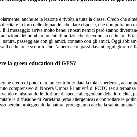
golarmente, anche se la lezione è rivolta a tutta la classe. Credo che a
ollecitare in loro delle domande, che dare risposte, che non potranno mai
… lì il messaggio arriva molto bene: i nostri nemici però stanno diventando
antazione dei bombardamenti di notizie che ricevono su cellulare. E tard
, natura, passeggiate con gli amici, contatto con gli amici. Oggi abbiamo
sa il cellulare e scoprire che l’albero a cui passi davanti ogni giorno è f
ere la green education di GFS?
rché credo di poter dare un contributo data la mia esperienza, accompa
ituto comprensivo di Nocera Umbra è l’attività di PCTO (ex alternanza s
ndo e misurando le fioriture di specie allergeniche della loro città, per
tare la diffusione di Parietaria (erba allergenica) e controllare le poll
 passo perché proteggendo la natura, proteggiamo anche la salute umana!