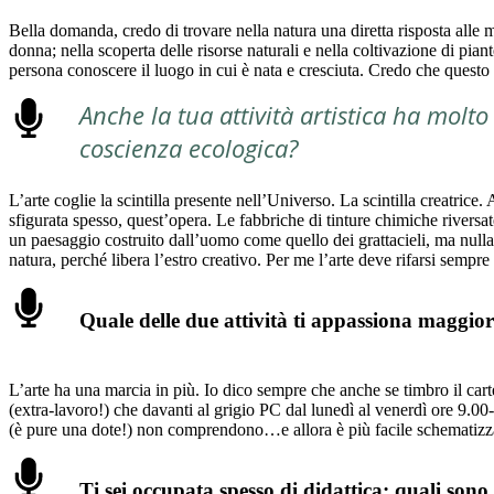
Bella domanda, credo di trovare nella natura una diretta risposta all
donna; nella scoperta delle risorse naturali e nella coltivazione di pia
persona conoscere il luogo in cui è nata e cresciuta. Credo che questo
Anche la tua attività artistica ha molt
coscienza ecologica?
L’arte coglie la scintilla presente nell’Universo. La scintilla creatric
sfigurata spesso, quest’opera. Le fabbriche di tinture chimiche riversat
un paesaggio costruito dall’uomo come quello dei grattacieli, ma nulla 
natura, perché libera l’estro creativo. Per me l’arte deve rifarsi sempre 
Quale delle due attività ti appassiona maggi
L’arte ha una marcia in più. Io dico sempre che anche se timbro il car
(extra-lavoro!) che davanti al grigio PC dal lunedì al venerdì ore 9.00-
(è pure una dote!) non comprendono…e allora è più facile schematizzare 
Ti sei occupata spesso di didattica: quali sono