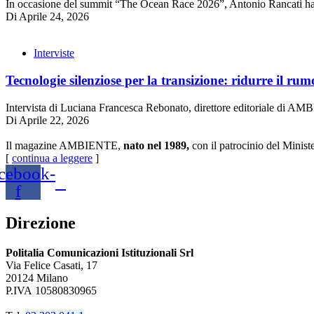
In occasione del summit “The Ocean Race 2026”, Antonio Rancati ha 
Di
Aprile 24, 2026
Interviste
Tecnologie silenziose per la transizione: ridurre il rumo
Intervista di Luciana Francesca Rebonato, direttore editoriale di AM
Di
Aprile 22, 2026
Il magazine AMBIENTE,
nato nel 1989,
con il patrocinio del Minist
[
continua a leggere
]
cebook-
f
Direzione
Politalia Comunicazioni Istituzionali Srl
Via Felice Casati, 17
20124 Milano
P.IVA 10580830965