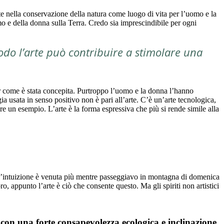
e nella conservazione della natura come luogo di vita per l’uomo e la
omo e della donna sulla Terra. Credo sia imprescindibile per ogni
modo l’arte può contribuire a stimolare una
 per come è stata concepita. Purtroppo l’uomo e la donna l’hanno
a usata in senso positivo non è pari all’arte. C’è un’arte tecnologica,
re un esempio. L’arte è la forma espressiva che più si rende simile alla
o un’intuizione è venuta più mentre passeggiavo in montagna di domenica
o, appunto l’arte è ciò che consente questo. Ma gli spiriti non artistici
i con una forte consapevolezza ecologica e inclinazione