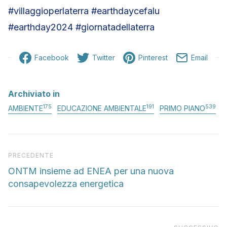
#villaggioperlaterra #earthdaycefalu
#earthday2024 #giornatadellaterra
Facebook
Twitter
Pinterest
Email
Archiviato in
175
191
539
AMBIENTE
EDUCAZIONE AMBIENTALE
PRIMO PIANO
Articolo precedente
PRECEDENTE
ONTM insieme ad ENEA per una nuova
consapevolezza energetica