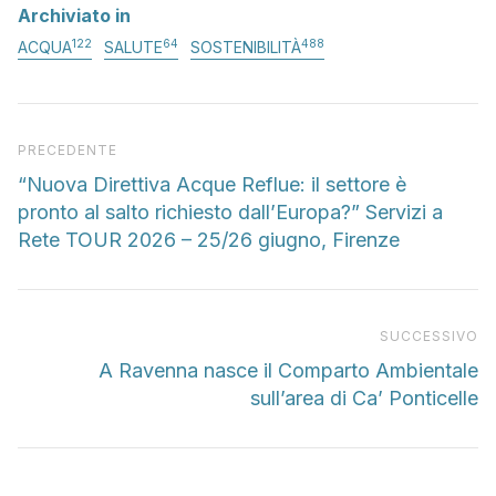
Archiviato in
122
64
488
ACQUA
SALUTE
SOSTENIBILITÀ
Articolo precedente
PRECEDENTE
“Nuova Direttiva Acque Reflue: il settore è
pronto al salto richiesto dall’Europa?” Servizi a
Rete TOUR 2026 – 25/26 giugno, Firenze
Pr
SUCCESSIVO
A Ravenna nasce il Comparto Ambientale
sull’area di Ca’ Ponticelle