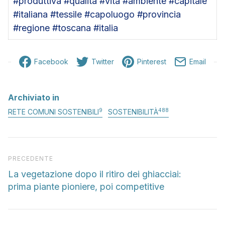
#produttiva #qualità #vita #ambiente #capitale
#italiana #tessile #capoluogo #provincia
#regione #toscana #italia
Facebook
Twitter
Pinterest
Email
Archiviato in
9
488
RETE COMUNI SOSTENIBILI
SOSTENIBILITÀ
Articolo precedente
PRECEDENTE
La vegetazione dopo il ritiro dei ghiacciai:
prima piante pioniere, poi competitive