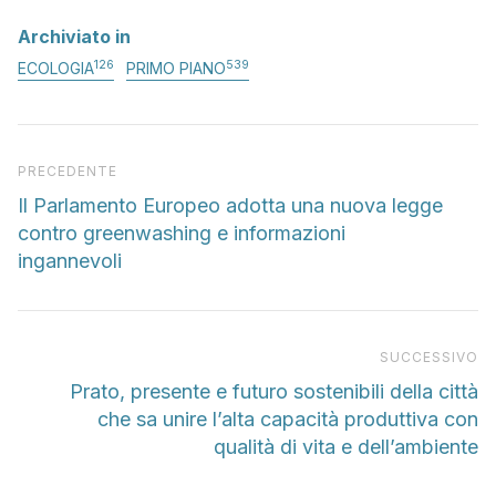
Archiviato in
126
539
ECOLOGIA
PRIMO PIANO
Articolo precedente
PRECEDENTE
Il Parlamento Europeo adotta una nuova legge
contro greenwashing e informazioni
ingannevoli
Pr
SUCCESSIVO
Prato, presente e futuro sostenibili della città
che sa unire l’alta capacità produttiva con
qualità di vita e dell’ambiente