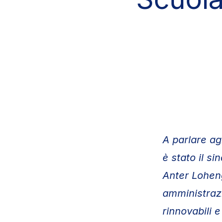
A parlare agl
è stato il s
Anter Loheng
amministrazi
rinnovabili 