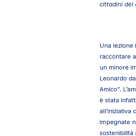
cittadini de
Una lezione i
raccontare a
un minore im
Leonardo da 
Amico”. L’am
è stata infat
all’iniziativ
impegnate ne
sostenibilit