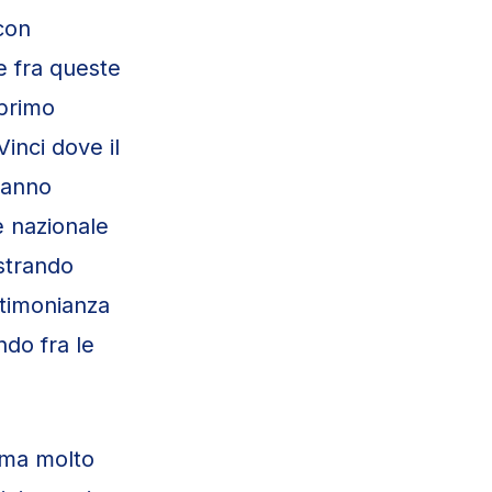
 con
e fra queste
 primo
inci dove il
hanno
e nazionale
ostrando
stimonianza
ndo fra le
ema molto