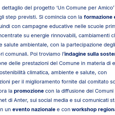
 dettaglio del progetto ‘Un Comune per Amico’ 
li step previsti. Si comincia con la
formazione e
quindi con campagne educative nelle scuole prim
ncentrate su energie rinnovabili, cambiamenti cl
 e salute ambientale, con la partecipazione degl
ri comunali. Poi troviamo l’
indagine sulla sosten
one delle prestazioni del Comune in materia di 
sostenibilità climatica, ambiente e salute, con
oni per il miglioramento fornite dal comitato sci
ora la
promozione
con la diffusione dei Comuni
rnet di Anter, sui social media e sui comunicati s
on un
evento nazionale
e con
workshop regiona