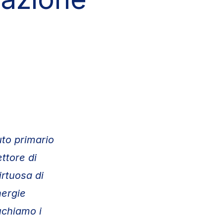
tuto primario
ttore di
irtuosa di
nergie
uchiamo i