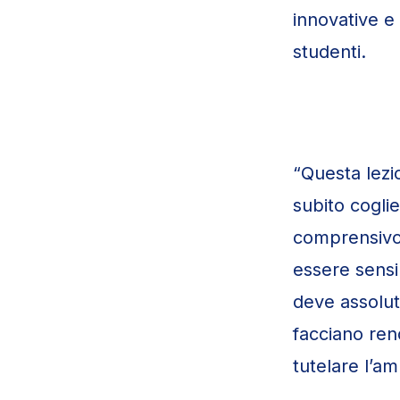
innovative e 
studenti.
“Questa lezi
subito coglie
comprensivo 
essere sensib
deve assolu
facciano ren
tutelare l’am