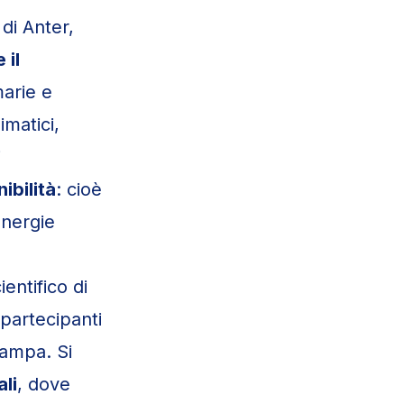
di Anter,
 il
arie e
imatici,
i
ibilità
: cioè
energie
entifico di
 partecipanti
tampa. Si
li
, dove