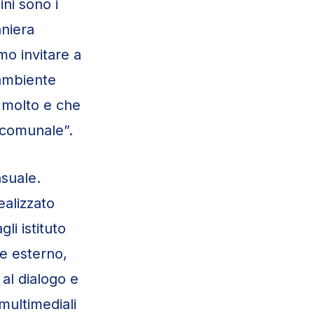
ini sono i
aniera
mo invitare a
’ambiente
 molto e che
 comunale”.
asuale.
ealizzato
li istituto
e esterno,
o al dialogo e
 multimediali