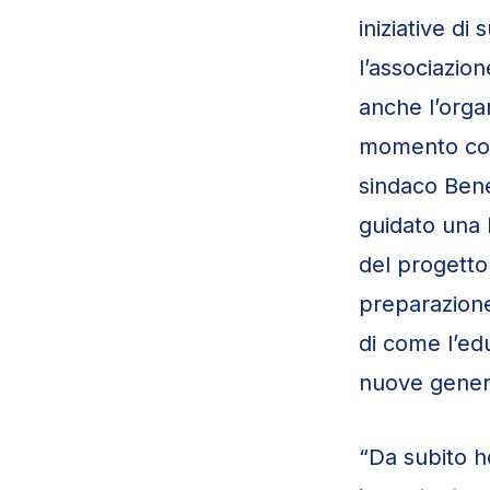
iniziative di
l’associazio
anche l’organ
momento cong
sindaco Bene
guidato una 
del progetto
preparazione,
di come l’ed
nuove genera
“Da subito h