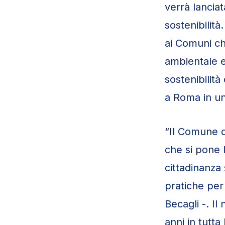
verrà lancia
sostenibilità.
ai Comuni che
ambientale e 
sostenibilit
a Roma in un
“Il Comune d
che si pone l
cittadinanza 
pratiche per
Becagli -. Il
anni in tutta