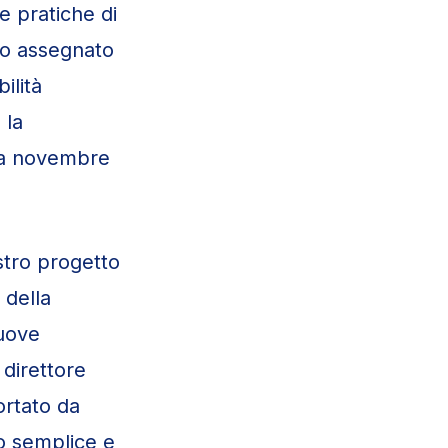
e pratiche di
to assegnato
ilità
 la
à a novembre
stro progetto
 della
nuove
 direttore
ortato da
io semplice e