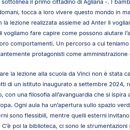
sottolinea il primo cittadino di Agliana -. I bamb
l domani, tocca a loro vivere questo mondo in m
 la lezione realizzata assieme ad Anter li voglia
 gli vogliamo fare capire come possono aiutare l
 loro comportamenti. Un percorso a cui teniamo
stantemente protagonisti come amministrazione
fare la lezione alla scuola da Vinci non è stata c
tti di un istituto inaugurato a settembre 2024, r
o, con una filosofia all’avanguardia che si ispira ag
opa. Ogni aula ha un’apertura sullo spazio verd
terni sono flessibili, mentre quelli esterni invitan
 C’è poi la biblioteca, ci sono le strumentazioni