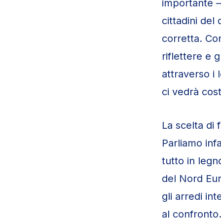
importante – 
cittadini de
corretta. Con
riflettere e
attraverso i
ci vedrà co
La scelta di 
Parliamo infa
tutto in legn
del Nord Eur
gli arredi in
al confronto.