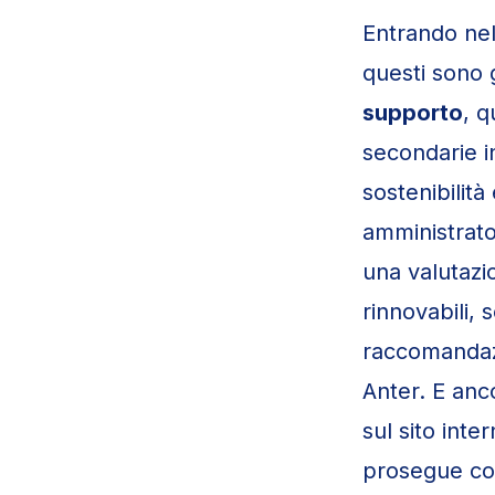
Entrando nel
questi sono g
supporto
, 
secondarie i
sostenibilità
amministrato
una valutazi
rinnovabili, 
raccomandazi
Anter. E anc
sul sito inte
prosegue c