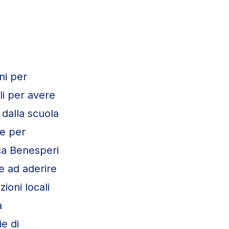
oni per
li per avere
 dalla scuola
ne per
ca Benesperi
le ad aderire
ioni locali
a
e di