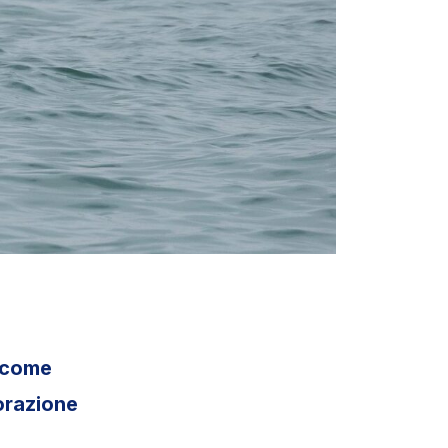
a come
orazione