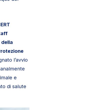
ERT
taff
 della
Protezione
nato l’avvio
imanalmente
nimale e
to di salute