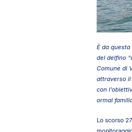
È da questa 
del delfino 
Comune di V
attraverso i
con l’obiett
ormai famili
Lo scorso 27 
monitoraggio