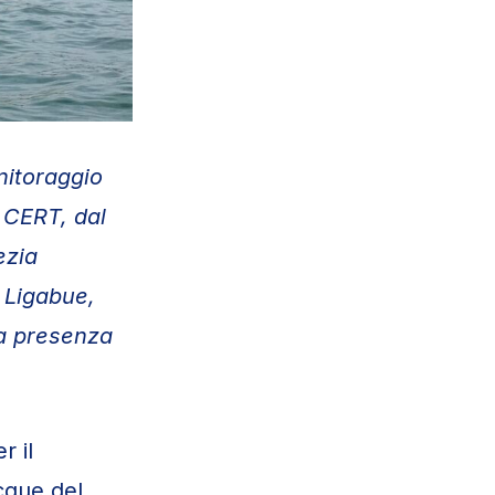
nitoraggio
 CERT, dal
ezia
 Ligabue,
na presenza
r il
cque del