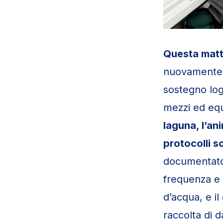
Questa matt
nuovamente a
sostegno log
mezzi ed equ
laguna, l’a
protocolli sc
documentato 
frequenza e 
d’acqua, e il
raccolta di d