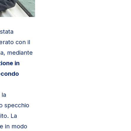
 stata
rato con il
zia, mediante
ione in
secondo
 la
lo specchio
ito. La
are in modo