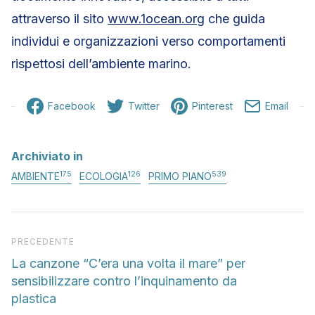
attraverso il sito
www.1ocean.org
che guida
individui e organizzazioni verso comportamenti
rispettosi dell’ambiente marino.
Facebook
Twitter
Pinterest
Email
Archiviato in
175
126
539
AMBIENTE
ECOLOGIA
PRIMO PIANO
Articolo precedente
PRECEDENTE
La canzone “C’era una volta il mare” per
sensibilizzare contro l’inquinamento da
plastica