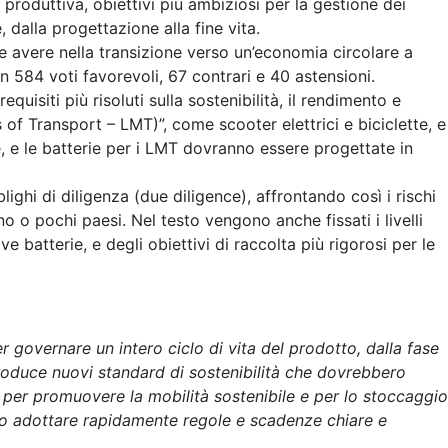
a produttiva, obiettivi più ambiziosi per la gestione dei
 dalla progettazione alla fine vita.
be avere nella transizione verso un’economia circolare a
on 584 voti favorevoli, 67 contrari e 40 astensioni.
uisiti più risoluti sulla sostenibilità, il rendimento e
 of Transport – LMT)”, come scooter elettrici e biciclette, e
e, e le batterie per i LMT dovranno essere progettate in
lighi di diligenza (due diligence), affrontando così i rischi
 o pochi paesi. Nel testo vengono anche fissati i livelli
e batterie, e degli obiettivi di raccolta più rigorosi per le
er governare un intero ciclo di vita del prodotto, dalla fase
roduce nuovi standard di sostenibilità che dovrebbero
e per promuovere la mobilità sostenibile e per lo stoccaggio
bero adottare rapidamente regole e scadenze chiare e