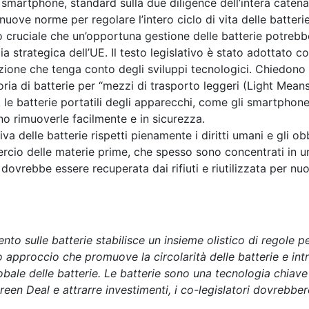
gli smartphone, standard sulla due diligence dell’intera caten
uove norme per regolare l’intero ciclo di vita delle batterie,
olo cruciale che un’opportuna gestione delle batterie potreb
a strategica dell’UE. Il testo legislativo è stato adottato c
zione che tenga conto degli sviluppi tecnologici. Chiedono req
ria di batterie per “mezzi di trasporto leggeri (Light Means
4, le batterie portatili degli apparecchi, come gli smartphon
o rimuoverle facilmente e in sicurezza.
va delle batterie rispetti pienamente i diritti umani e gli obb
rcio delle materie prime, che spesso sono concentrati in uno
dovrebbe essere recuperata dai rifiuti e riutilizzata per nuov
ento sulle batterie stabilisce un insieme olistico di regole p
 approccio che promuove la circolarità delle batterie e int
lobale delle batterie. Le batterie sono una tecnologia chiav
 Green Deal e attrarre investimenti, i co-legislatori dovreb