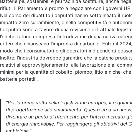
Batterie più sostenibili e più facili da sostituire, anche ne
rifiuti. Il Parlamento è pronto a negoziare con i governi UE n
Nel corso del dibattito i deputati hanno sottolineato il ru
impatto zero sull’ambiente, e nella competitività e autonomi
I deputati sono a favore di una revisione dell’attuale legisla
l’etichettatura, compresa l’introduzione di una nuova catego
criteri che chiariscano l’impronta di carbonio. Entro il 202
modo che i consumatori e gli operatori indipendenti possan
Inoltre, l’industria dovrebbe garantire che la catena produtti
relativi all’approvvigionamento, alla lavorazione e al comme
minimi per la quantità di cobalto, piombo, litio e nichel che 
batterie portatili.
“Per la prima volta nella legislazione europea, il regolam
di progettazione allo smaltimento. Questo crea un nuovo
diventare un punto di riferimento per l’intero mercato g
di energia rinnovabile. Per raggiungere gli obiettivi del
ambiziose.”