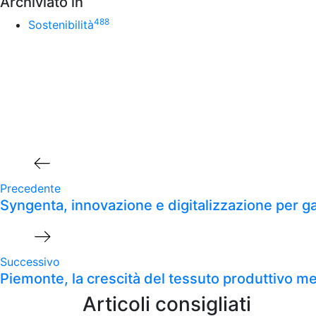
Archiviato in
488
Sostenibilità
Navigazione
Articolo precedente
articoli
Precedente
Syngenta, innovazione e digitalizzazione per gara
Prossimo articolo
Successivo
Piemonte, la crescità del tessuto produttivo me
Articoli consigliati