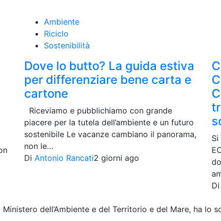
Ambiente
Riciclo
Sostenibilità
Dove lo butto? La guida estiva
C
per differenziare bene carta e
C
cartone
C
t
Riceviamo e pubblichiamo con grande
s
piacere per la tutela dell’ambiente e un futuro
sostenibile Le vacanze cambiano il panorama,
Si
non le…
on
EC
Di
Antonio Rancati
2 giorni ago
do
am
D
l Ministero dell’Ambiente e del Territorio e del Mare, ha lo