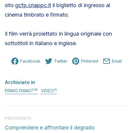
sito
gcfp.cnappc.it
il biglietto di ingresso al
cinema timbrato e firmato.
Il film verrà proiettato in lingua originale con
sottotitoli in italiano e inglese.
Facebook
Twitter
Pinterest
Email
Archiviato in
538
41
PRIMO PIANO
VIDEO
Articolo precedente
PRECEDENTE
Comprendere e affrontare il degrado