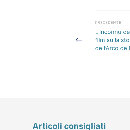
Articolo preced
PRECEDENTE
L’inconnu de
film sulla st
dell’Arco de
Articoli consigliati