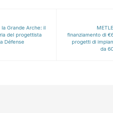
ente
 la Grande Arche: il
METLE
oria del progettista
finanziamento di €6
lla Défense
progetti di impiant
da 60