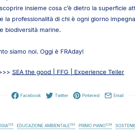
coprire insieme cosa c’è dietro la superficie at
e la professionalità di chi è ogni giorno impegn
e biodiversità marine.
to siamo noi. Oggi è FRAday!
 >>>
SEA the good | FFG | Experience Teller
Facebook
Twitter
Pinterest
Email
125
190
538
OGIA
EDUCAZIONE AMBIENTALE
PRIMO PIANO
SOSTENIB