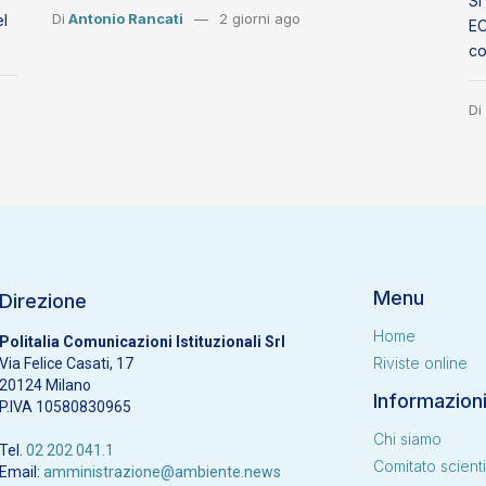
Si
Di
Antonio Rancati
2 giorni ago
el
EC
co
Di
Menu
Direzione
Home
Politalia Comunicazioni Istituzionali Srl
Riviste online
Via Felice Casati, 17
20124 Milano
Informazion
P.IVA 10580830965
Chi siamo
Tel.
02 202 041.1
Comitato scienti
Email:
amministrazione@ambiente.news