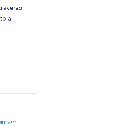
traverso
ato a
487
ILITÀ