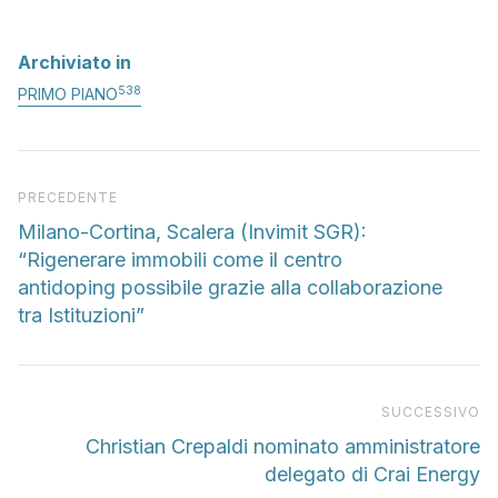
Archiviato in
538
PRIMO PIANO
Articolo precedente
PRECEDENTE
Milano-Cortina, Scalera (Invimit SGR):
“Rigenerare immobili come il centro
antidoping possibile grazie alla collaborazione
tra Istituzioni”
Pr
SUCCESSIVO
Christian Crepaldi nominato amministratore
delegato di Crai Energy