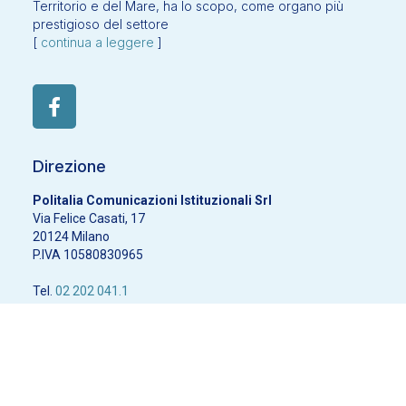
Territorio e del Mare, ha lo scopo, come organo più
prestigioso del settore
[
continua a leggere
]
Direzione
Politalia Comunicazioni Istituzionali Srl
Via Felice Casati, 17
20124 Milano
P.IVA 10580830965
Tel.
02 202 041.1
Email:
amministrazione@ambiente.news
Privacy policy