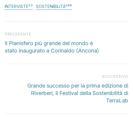
53
488
INTERVISTE
SOSTENIBILITÀ
Articolo precedente
PRECEDENTE
Il Planisfero più grande del mondo è
stato inaugurato a Corinaldo (Ancona)
Pr
SUCCESSIVO
Grande successo per la prima edizione di
Riverberi, il Festival della Sostenibilità di
TerraLab