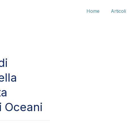
Home
Articoli
di
ella
ta
li Oceani