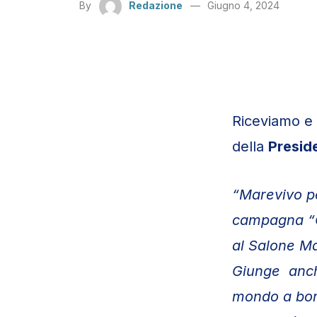
By
Redazione
Giugno 4, 2024
Riceviamo e
della
Presid
“Marevivo pe
campagna “O
al Salone Ma
Giunge anche
mondo a bord