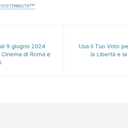
488
SOSTENIBILITÀ
ente
al 9 giugno 2024
Usa il Tuo Voto p
l Cinema di Roma e
la Libertà e l
s