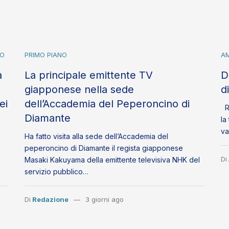
NO
PRIMO PIANO
AM
a
La principale emittente TV
D
giapponese nella sede
d
ei
dell’Accademia del Peperoncino di
Ri
Diamante
la
va
Ha fatto visita alla sede dell’Accademia del
peperoncino di Diamante il regista giapponese
Di
Masaki Kakuyama della emittente televisiva NHK del
servizio pubblico…
Di
Redazione
3 giorni ago