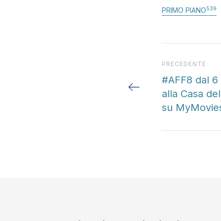
539
PRIMO PIANO
Articolo preced
PRECEDENTE
#AFF8 dal 6 
alla Casa de
su MyMovie