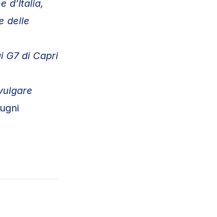
 d’Italia,
e delle
i G7 di Capri
vulgare
iugni