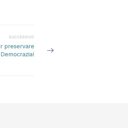
Prossimo articolo
SUCCESSIVO
er preservare
a Democrazia!