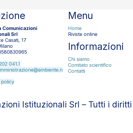
ezione
Menu
ia Comunicazioni
Home
onali Srl
Riviste online
ce Casati, 17
Informazioni
Milano
10580830965
Chi siamo
202 041.1
Comitato scientifico
mministrazione@ambiente.n
Contatti
 policy
i Istituzionali Srl – Tutti i diritti