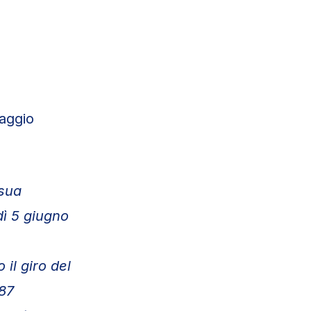
aggio
 sua
ì 5 giugno
il giro del
 87