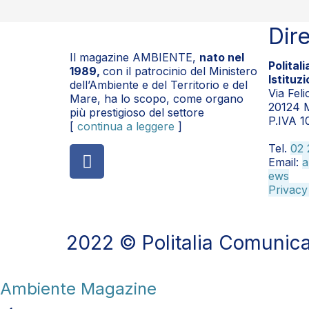
Dir
Il magazine AMBIENTE,
nato nel
Polital
1989,
con il patrocinio del Ministero
Istituzi
dell’Ambiente e del Territorio e del
Via Feli
Mare, ha lo scopo, come organo
20124 
più prestigioso del settore
P.IVA 
[
continua a leggere
]
Tel.
02 
Email:
a
ews
Privacy
2022 © Politalia Comunicazion
Ambiente Magazine