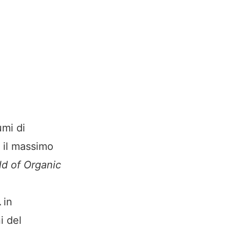
umi di
o il massimo
d of Organic
L
in
i del