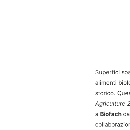
Superfici so
alimenti biol
storico. Que
Agriculture 
a
Biofach
da
collaborazi