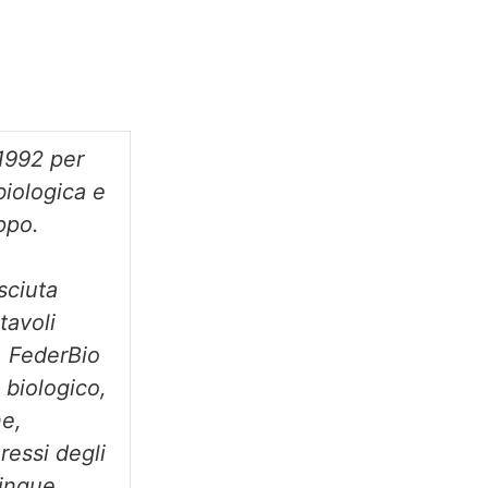
 1992 per
 biologica e
uppo.
sciuta
tavoli
, FederBio
 biologico,
ne,
ressi degli
cinque