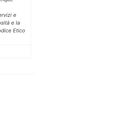
ervizi e
sità e la
odice Etico