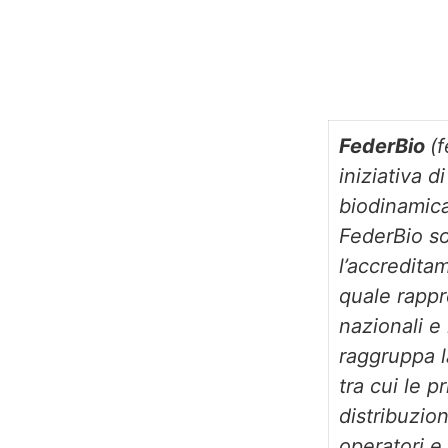
FederBio
(
iniziativa d
biodinamica,
FederBio so
l’accredita
quale rappre
nazionali e
raggruppa l
tra cui le p
distribuzion
operatori e