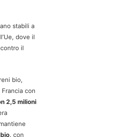
ano stabili a
ll’Ue, dove il
contro il
eni bio,
a Francia con
on 2,5 milioni
era
 mantiene
bio,
con