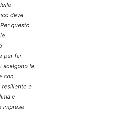
delle
ogico deve
 Per questo
ie
a
e per far
ni scelgono la
re con
resiliente e
lima e
re imprese