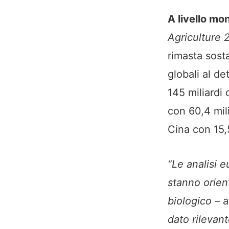
A livello mo
Agriculture 
rimasta sosta
globali al d
145 miliardi 
con 60,4 mili
Cina con 15,5
“Le analisi e
stanno orien
biologico –
a
dato rilevant