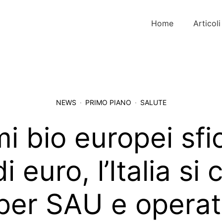
Home
Articoli
NEWS
PRIMO PIANO
SALUTE
i bio europei sf
di euro, l’Italia s
per SAU e operat