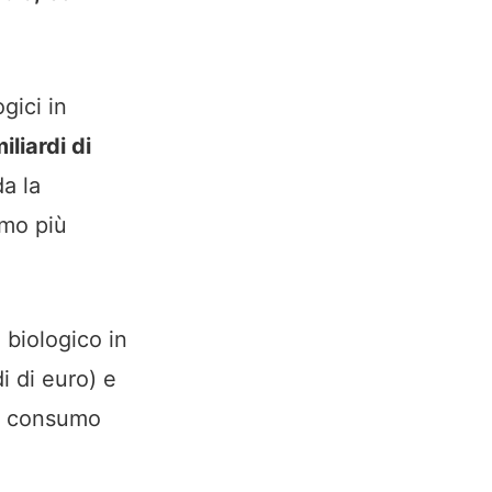
ogici in
iliardi di
a la
umo più
 biologico in
i di euro) e
 il consumo