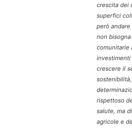
crescita dei
superfici col
però andare 
non bisogna r
comunitarie 
investimenti 
crescere il s
sostenibilit
determinazio
rispettoso de
salute, ma di
agricole e d