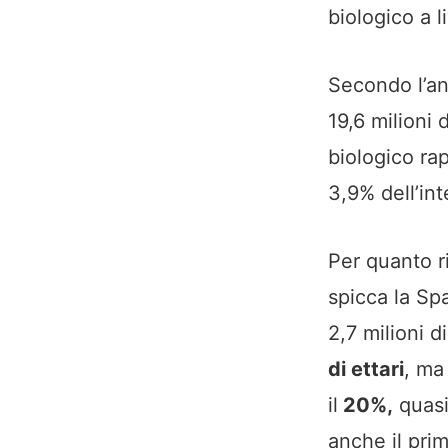
biologico a l
Secondo l’ana
19,6 milioni 
biologico rap
3,9% dell’in
Per quanto r
spicca la Spa
2,7 milioni d
di ettari
, ma
il
20%,
quasi
anche il pri