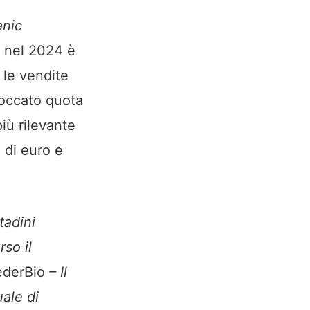
anic
co nel 2024 è
 le vendite
toccato quota
più rilevante
 di euro e
tadini
so il
ederBio
– Il
uale di