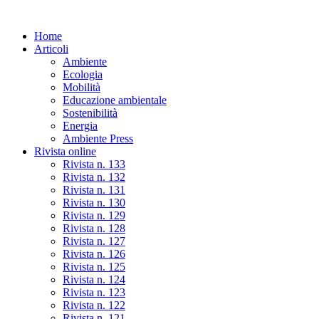
Skip
to
Home
the
Articoli
content
Ambiente
Ecologia
Mobilità
Educazione ambientale
Sostenibilità
Energia
Ambiente Press
Rivista online
Rivista n. 133
Rivista n. 132
Rivista n. 131
Rivista n. 130
Rivista n. 129
Rivista n. 128
Rivista n. 127
Rivista n. 126
Rivista n. 125
Rivista n. 124
Rivista n. 123
Rivista n. 122
Rivista n. 121