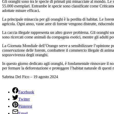
Gli oranghi sono tra le specie di primati più minacciate al mondo. Le
55.000 esemplari. Entrambe le specie sono classificate come Criticam
adottate misure efficaci.
La principale minaccia per gli oranghi è la perdita di habitat. Le fores
agricola. Ogni anno, vaste aree di foreste vengono distrutte, riducendo 
La caccia illegale rappresenta un altro grave problema. Gli oranghi son
sono ricercati come animali da compagnia esotici, mentre gli adulti pos
La Giornata Mondiale dell’Orango serve a sensibilizzare l’opinione pu
conservazione delle foreste, combattere il commercio illegale di animal
sopravvivenza degli oranghi.
In questo giorno dedicato agli oranghi, è fondamentale rinnovare il nos
per fermare la deforestazione e proteggere l’habitat naturale di questi 
Sabrina Del Fico – 19 agosto 2024
Facebook
Twitter
Pinterest
Email