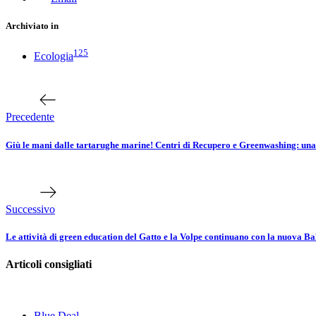
Archiviato in
125
Ecologia
Navigazione
Articolo
precedente
articoli
Precedente
Giù le mani dalle tartarughe marine! Centri di Recupero e Greenwashing: un
Prossimo
articolo
Successivo
Le attività di green education del Gatto e la Volpe continuano con la nuova Ba
Articoli consigliati
Blue Deal