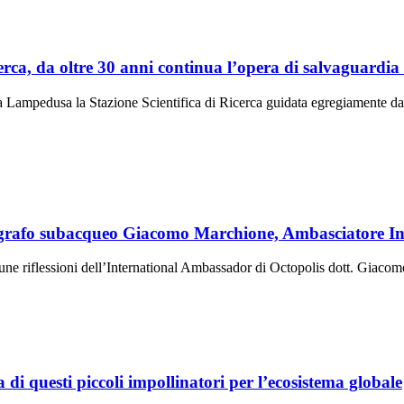
erca, da oltre 30 anni continua l’opera di salvaguardia
to a Lampedusa la Stazione Scientifica di Ricerca guidata egregiamente 
fotografo subacqueo Giacomo Marchione, Ambasciatore I
une riflessioni dell’International Ambassador di Octopolis dott. Giaco
i questi piccoli impollinatori per l’ecosistema globale