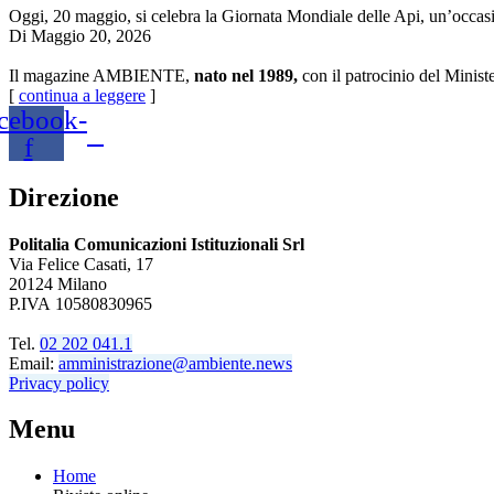
Oggi, 20 maggio, si celebra la Giornata Mondiale delle Api, un’occasio
Di
Maggio 20, 2026
Il magazine AMBIENTE,
nato nel 1989,
con il patrocinio del Minist
[
continua a leggere
]
cebook-
f
Direzione
Politalia Comunicazioni Istituzionali Srl
Via Felice Casati, 17
20124 Milano
P.IVA 10580830965
Tel.
02 202 041.1
Email:
amministrazione@ambiente.news
Privacy policy
Menu
Home