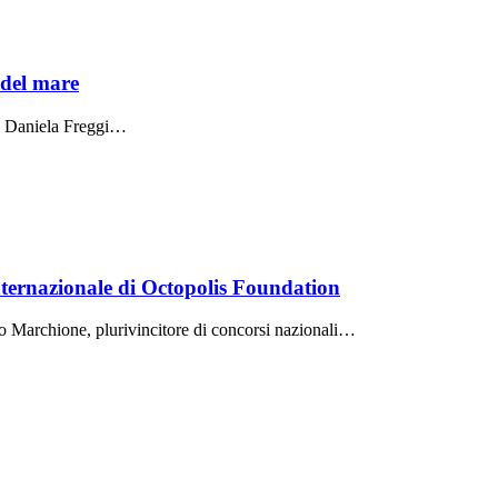
 del mare
da Daniela Freggi…
nternazionale di Octopolis Foundation
mo Marchione, plurivincitore di concorsi nazionali…