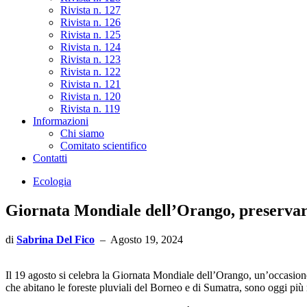
Rivista n. 127
Rivista n. 126
Rivista n. 125
Rivista n. 124
Rivista n. 123
Rivista n. 122
Rivista n. 121
Rivista n. 120
Rivista n. 119
Informazioni
Chi siamo
Comitato scientifico
Contatti
Ecologia
Giornata Mondiale dell’Orango, preservare l
di
Sabrina Del Fico
–
Agosto 19, 2024
Il 19 agosto si celebra la Giornata Mondiale dell’Orango, un’occasione 
che abitano le foreste pluviali del Borneo e di Sumatra, sono oggi più