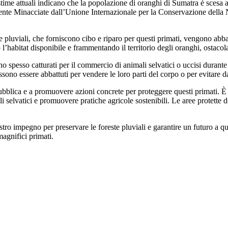
 stime
attuali indicano che la popolazione di oranghi di Sumatra è scesa 
ente Minacciate dall’Unione Internazionale per la Conservazione della
te pluviali, che forniscono cibo e riparo per questi primati, vengono abb
l’habitat disponibile e frammentando il territorio degli oranghi, ostacola
o spesso catturati per il commercio di animali selvatici o uccisi durante 
sono essere abbattuti per vendere le loro parti del corpo o per evitare da
bblica e a promuovere azioni concrete per proteggere questi primati. È 
i selvatici e promuovere pratiche agricole sostenibili. Le aree protette d
tro impegno per preservare le foreste pluviali e garantire un futuro a que
magnifici primati.