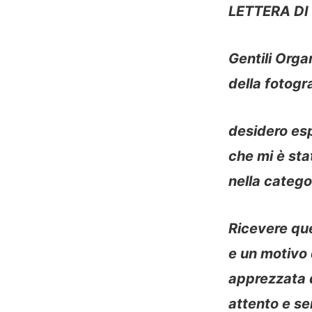
LETTERA D
Gentili Orga
della fotogra
desidero esp
che mi è st
nella catego
Ricevere qu
e un motivo 
apprezzata d
attento e se