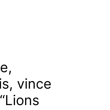
e,
s, vince
 “Lions