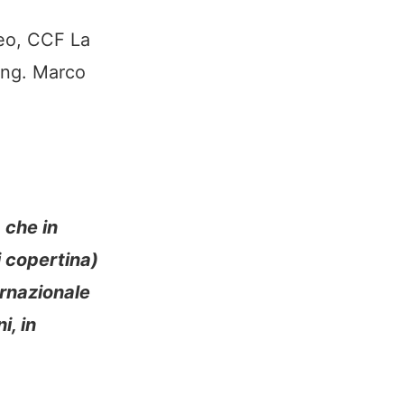
Leo, CCF La
’ing. Marco
 che in
i copertina)
rnazionale
i, in