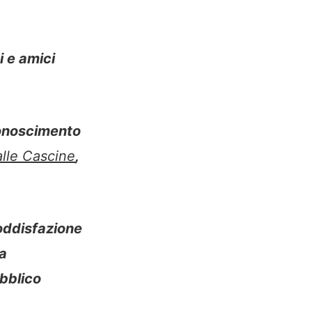
i e amici
iconoscimento
alle Cascine
,
oddisfazione
ta
ubblico