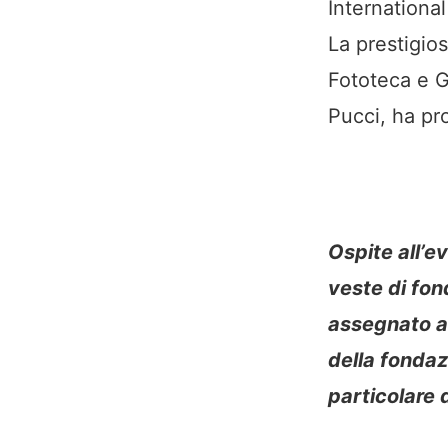
Internationa
La prestigio
Fototeca e G
Pucci, ha pro
Ospite all’e
veste di fond
assegnato a
della fondaz
particolare d