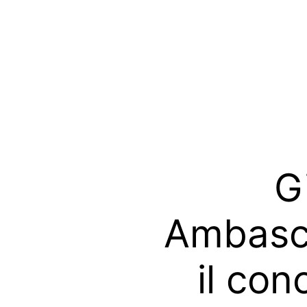
G
Ambasci
il con