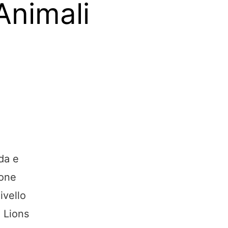
Animali
da e
ione
ivello
a Lions