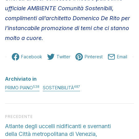
ufficiale AMBIENTE Comunità Sostenibili,
complimenti all’architetto Domenico De Rito per
l’instancabile promozione di temi che ci stanno
molto a cuore.
Facebook
Twitter
Pinterest
Email
Archiviato in
538
487
PRIMO PIANO
SOSTENIBILITÀ
Articolo precedente
PRECEDENTE
Atlante degli uccelli nidificanti e svernanti
della Città metropolitana di Venezia,