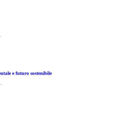
…
le e futuro sostenibile
e…