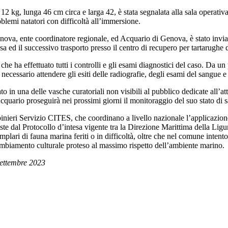
a 12 kg, lunga 46 cm circa e larga 42, è stata segnalata alla sala opera
lemi natatori con difficoltà all’immersione.
enova, ente coordinatore regionale, ed Acquario di Genova, è stato invia
ssa ed il successivo trasporto presso il centro di recupero per tartarugh
 che ha effettuato tutti i controlli e gli esami diagnostici del caso. Da u
è necessario attendere gli esiti delle radiografie, degli esami del sangue e
 in una delle vasche curatoriali non visibili al pubblico dedicate all’at
cquario proseguirà nei prossimi giorni il monitoraggio del suo stato di s
abinieri Servizio CITES, che coordinano a livello nazionale l’applicazio
te dal Protocollo d’intesa vigente tra la Direzione Marittima della Liguri
plari di fauna marina feriti o in difficoltà, oltre che nel comune inten
cambiamento culturale proteso al massimo rispetto dell’ambiente marino.
settembre 2023