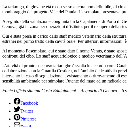
La tartaruga, di giovane età e con sesso ancora non definibile, di circ
monitoraggio del progetto Vele del Panda. L’esemplare presentava prob
A seguito della valutazione congiunta tra la Capitaneria di Porto di G
Genova, già in zona per operazioni d’istituto, per il recupero della ste
Qui è stata presa in carico dallo staff medico veterinario della struttura
estranei nel primo tratto della cavità orale. Per ulteriori informazioni, 
Al momento l’esemplare, cui è stato dato il nome Venus, è stato spostato
confronti del cibo. Lo staff acquariologico e medico veterinario dell’A
L’attività di pronto soccorso tartarughe è svolta in accordo con i Car
collaborazione con la Guardia Costiera, nell’ambito delle attività previs
intervento in caso di segnalazione, avvistamento o ritrovamento di esem
sensibilità ambientale per stimolare l’utente del mare ad un radicale 
Fonte Ufficio stampa Costa Edutainment – Acquario di Genova – 6 
Facebook
Twitter
Pinterest
Email