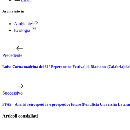
Archiviato in
175
Ambiente
125
Ecologia
Navigazione
Articolo
precedente
articoli
Precedente
Luisa Corna madrina del 31° Peperoncino Festival di Diamante (Calabria) dal
Prossimo
articolo
Successivo
PFAS – Analisi retrospettiva e prospettive future (Pontificia Università Later
Articoli consigliati