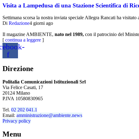
Visita a Lampedusa di una Stazione Scientifica di Ric
Settimana scorsa la nostra inviata speciale Allegra Rancati ha visita
Di
Redazione
4 giorni ago
Il magazine AMBIENTE,
nato nel 1989,
con il patrocinio del Minist
[
continua a leggere
]
cebook-
f
Direzione
Politalia Comunicazioni Istituzionali Srl
Via Felice Casati, 17
20124 Milano
P.IVA 10580830965
Tel.
02 202 041.1
Email:
amministrazione@ambiente.news
Privacy policy
Menu