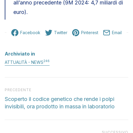
all’anno precedente (9M 2024: 4,7 miliardi di
euro).
Facebook
Twitter
Pinterest
Email
Archiviato in
246
ATTUALITÀ - NEWS
Articolo precedente
PRECEDENTE
Scoperto il codice genetico che rende i polpi
invisibili, ora prodotto in massa in laboratorio
Pr
SUCCESSIVO