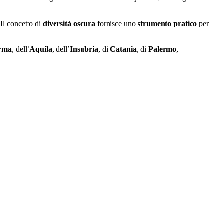
 Il concetto di
diversità oscura
fornisce uno
strumento pratico
per
rma
, dell’
Aquila
, dell’
Insubria
, di
Catania
, di
Palermo
,