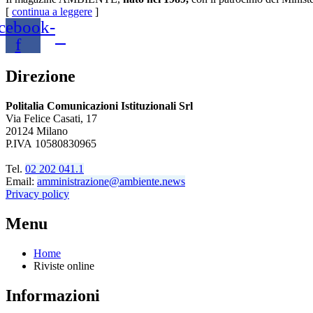
[
continua a leggere
]
cebook-
f
Direzione
Politalia Comunicazioni Istituzionali Srl
Via Felice Casati, 17
20124 Milano
P.IVA 10580830965
Tel.
02 202 041.1
Email:
amministrazione@ambiente.news
Privacy policy
Menu
Home
Riviste online
Informazioni