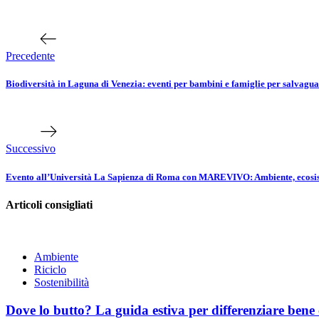
Navigazione
Articolo
precedente
articoli
Precedente
Biodiversità in Laguna di Venezia: eventi per bambini e famiglie per salvagu
Prossimo
articolo
Successivo
Evento all’Università La Sapienza di Roma con MAREVIVO: Ambiente, ecosi
Articoli consigliati
Ambiente
Riciclo
Sostenibilità
Dove lo butto? La guida estiva per differenziare bene 