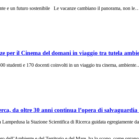
ente e un futuro sostenibile Le vacanze cambiano il panorama, non le
 il Cinema del domani in viaggio tra tutela ambienta
0 studenti e 170 docenti coinvolti in un viaggio tra cinema, ambient
erca, da oltre 30 anni continua l’opera di salvaguardia
to a Lampedusa la Stazione Scientifica di Ricerca guidata egregiamente 
ero dell’Ambiente e del Territorio e del Mare, ha lo scopo, come organo 