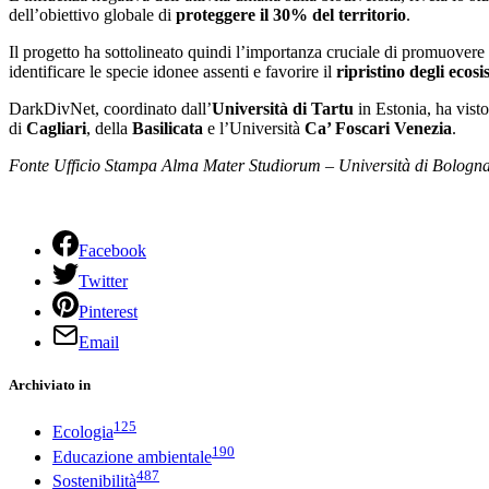
dell’obiettivo globale di
proteggere il 30% del territorio
.
Il progetto ha sottolineato quindi l’importanza cruciale di promuovere
identificare le specie idonee assenti e favorire il
ripristino degli ecosi
DarkDivNet, coordinato dall’
Università di Tartu
in Estonia, ha visto
di
Cagliari
, della
Basilicata
e l’Università
Ca’ Foscari Venezia
.
Fonte Ufficio Stampa Alma Mater Studiorum – Università di Bologn
Facebook
Twitter
Pinterest
Email
Archiviato in
125
Ecologia
190
Educazione ambientale
487
Sostenibilità