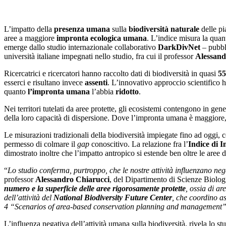
L’impatto della
presenza umana
sulla
biodiversità naturale
delle pi
aree a maggiore
impronta ecologica umana
. L’indice misura la qua
emerge dallo studio internazionale collaborativo
DarkDivNet
– pubbl
università italiane impegnati nello studio, fra cui il professor
Alessand
Ricercatrici e ricercatori hanno raccolto dati di biodiversità in quasi
55
esserci e risultano invece
assenti
. L’innovativo approccio scientifico h
quanto
l’impronta umana
l’abbia
ridotto
.
Nei territori tutelati da aree protette, gli ecosistemi contengono in gen
della loro capacità di dispersione. Dove l’impronta umana è maggiore, 
Le misurazioni tradizionali della biodiversità impiegate fino ad oggi,
permesso di colmare il
gap
conoscitivo. La relazione fra l’
Indice di
dimostrato inoltre che l’impatto antropico si estende ben oltre le aree 
“
Lo studio conferma, purtroppo, che le nostre attività influenzano nega
professor
Alessandro Chiarucci
, del Dipartimento di Scienze Biolog
numero e la superficie delle aree rigorosamente protette
, ossia di ar
dell’attività del
National Biodiversity Future Center
, che coordino as
4 “Scenarios of area-based conservation planning and management
L’influenza negativa dell’attività umana sulla biodiversità, rivela lo 