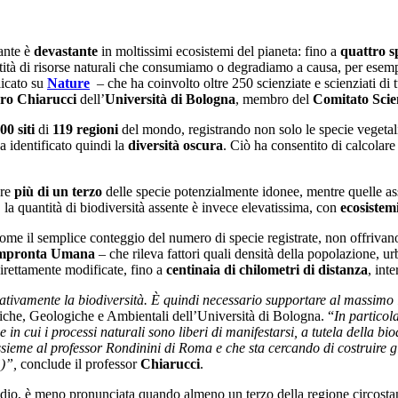
ante è
devastante
in moltissimi ecosistemi del pianeta: fino a
quattro sp
ntità di risorse naturali che consumiamo o degradiamo a causa, per esem
icato su
Nature
– che ha coinvolto oltre 250 scienziate e scienziati di 
ro Chiarucci
dell’
Università di Bologna
, membro del
Comitato Scien
00 siti
di
119 regioni
del mondo, registrando non solo le specie vegetali
a identificato quindi la
diversità oscura
. Ciò ha consentito di calcolare
ere
più di un terzo
delle specie potenzialmente idonee, mentre quelle asse
la quantità di biodiversità assente è invece elevatissima, con
ecosistem
 come il semplice conteggio del numero di specie registrate, non offriva
 Impronta Umana
– che rileva fattori quali densità della popolazione, ur
direttamente modificate, fino a
centinaia di chilometri di distanza
, int
tivamente la biodiversità. È quindi necessario supportare al massimo le 
iche, Geologiche e Ambientali dell’Università di Bologna. “
In particol
ee in cui i processi naturali sono liberi di manifestarsi, a tutela della 
sieme al professor Rondinini di Roma e che sta cercando di costruire gli 
”)”,
conclude il professor
Chiarucci
.
studio, è meno pronunciata quando almeno un terzo della regione circosta