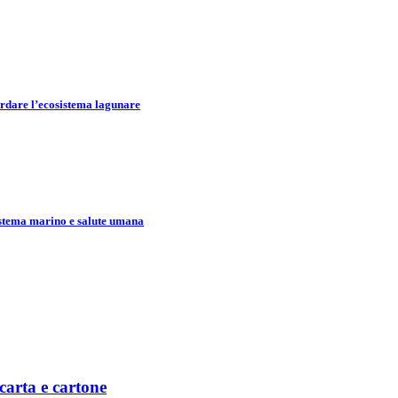
ardare l’ecosistema lagunare
stema marino e salute umana
carta e cartone