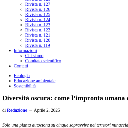
Rivista n. 127
Rivista n. 126
Rivista n. 125
Rivista n. 124
Rivista n. 123
Rivista n. 122
Rivista n. 121
Rivista n. 120
Rivista n. 119
Informazioni
Chi siamo
Comitato scientifico
Contatti
Ecologia
Educazione ambientale
Sostenibilità
Diversità oscura: come l’impronta umana c
di
Redazione
–
Aprile 2, 2025
Solo una pianta autoctona su cinque sopravvive nei territori minacciat