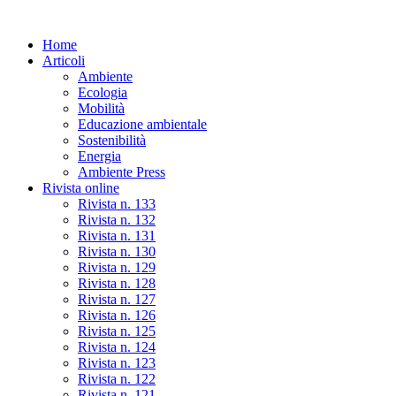
Skip
to
Home
the
Articoli
content
Ambiente
Ecologia
Mobilità
Educazione ambientale
Sostenibilità
Energia
Ambiente Press
Rivista online
Rivista n. 133
Rivista n. 132
Rivista n. 131
Rivista n. 130
Rivista n. 129
Rivista n. 128
Rivista n. 127
Rivista n. 126
Rivista n. 125
Rivista n. 124
Rivista n. 123
Rivista n. 122
Rivista n. 121