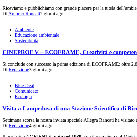
Riceviamo e pubblichiamo con grande piacere per la tutela dell’ambi
Di
Antonio Rancati
2 giorni ago
Ambiente
Educazione ambientale
Sostenibilità
CINEPROF V – ECOFRAME, Creatività e competenze per
Si conclude con successo la prima edizione di ECOFRAME: oltre 2.80
Di
Redazione
3 giorni ago
Blue Deal
Comunicato
Ecologia
Visita a Lampedusa di una Stazione Scientifica di Ric
Settimana scorsa la nostra inviata speciale Allegra Rancati ha visita
Di
Redazione
4 giorni ago
Il magazine AMBIENTE,
nato nel 1989,
con il patrocinio del Minist