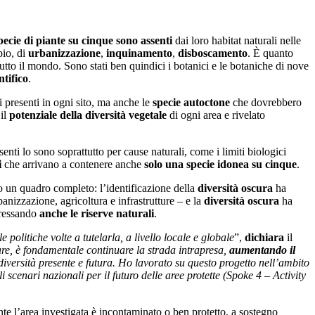
ecie di piante su cinque sono assenti
dai loro habitat naturali nelle
pio, di
urbanizzazione
,
inquinamento
,
disboscamento
. È quanto
tutto il mondo. Sono stati ben quindici i botanici e le botaniche di nove
tifico
.
 presenti in ogni sito, ma anche le
specie autoctone
che dovrebbero
 il
potenziale della diversità vegetale
di ogni area e rivelato
nti lo sono soprattutto per cause naturali, come i limiti biologici
i
che arrivano a contenere anche
solo una specie idonea su cinque
.
no un quadro completo: l’identificazione della
diversità oscura
ha
banizzazione, agricoltura e infrastrutture – e la
diversità oscura
ha
eressando
anche le riserve naturali
.
politiche volte a tutelarla, a livello locale e globale
”,
dichiara
il
are, è fondamentale continuare la strada intrapresa,
aumentando il
biodiversità presente e futura. Ho lavorato su questo progetto nell’ambito
scenari nazionali per il futuro delle aree protette (Spoke 4 – Activity
nte l’area investigata è incontaminato o ben protetto, a sostegno