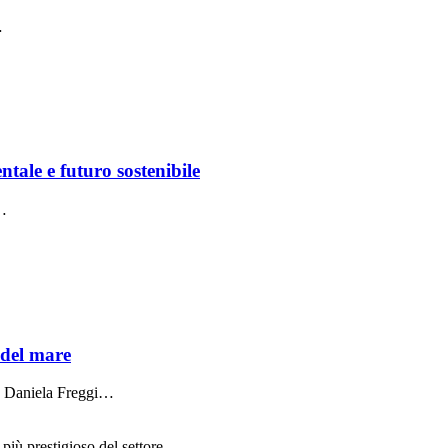
…
le e futuro sostenibile
e…
 del mare
da Daniela Freggi…
più prestigioso del settore