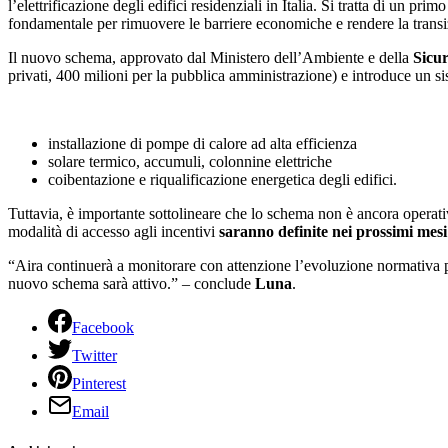
l’elettrificazione degli edifici residenziali in Italia. Si tratta di un p
fondamentale per rimuovere le barriere economiche e rendere la transizi
Il nuovo schema, approvato dal Ministero dell’Ambiente e della
Sicu
privati, 400 milioni per la pubblica amministrazione) e introduce un s
installazione di pompe di calore ad alta efficienza
solare termico, accumuli, colonnine elettriche
coibentazione e riqualificazione energetica degli edifici.
Tuttavia, è importante sottolineare che lo schema non è ancora operat
modalità di accesso agli incentivi
saranno
definite
nei
prossimi
mesi
“Aira continuerà a monitorare con attenzione l’evoluzione normativa per 
nuovo schema sarà attivo.” – conclude
Luna
.
Facebook
Twitter
Pinterest
Email