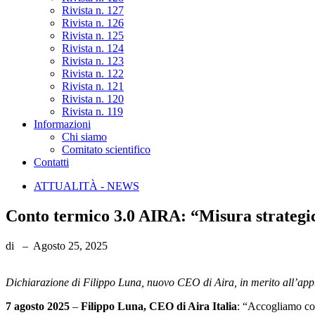
Rivista n. 127
Rivista n. 126
Rivista n. 125
Rivista n. 124
Rivista n. 123
Rivista n. 122
Rivista n. 121
Rivista n. 120
Rivista n. 119
Informazioni
Chi siamo
Comitato scientifico
Contatti
ATTUALITÀ - NEWS
Conto termico 3.0 AIRA: “Misura strategica
di
–
Agosto 25, 2025
Dichiarazione
di
Filippo
Luna,
nuovo
CEO
di
Aira,
in
merito
all’ap
7 agosto 2025
–
Filippo Luna, CEO di Aira Italia
: “Accogliamo con