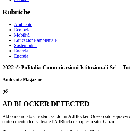
Rubriche
Ambiente
Ecologia
Mobilità
Educazione ambientale
Sostenibilità
Energia
Energia
2022 © Politalia Comunicazioni Istituzionali Srl – Tutti 
Ambiente Magazine
AD BLOCKER DETECTED
Abbiamo notato che stai usando un AdBlocker. Questo sito sopravvive g
cortesemente di disattivare l'AdBlocker su questo sito. Grazie!