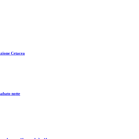
azione Cetacea
sabato notte