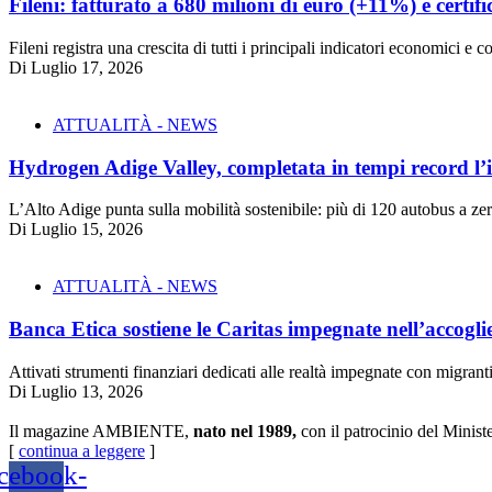
Fileni: fatturato a 680 milioni di euro (+11%) e certifi
Fileni registra una crescita di tutti i principali indicatori economici 
Di
Luglio 17, 2026
ATTUALITÀ - NEWS
Hydrogen Adige Valley, completata in tempi record l’i
L’Alto Adige punta sulla mobilità sostenibile: più di 120 autobus a 
Di
Luglio 15, 2026
ATTUALITÀ - NEWS
Banca Etica sostiene le Caritas impegnate nell’accogli
Attivati strumenti finanziari dedicati alle realtà impegnate con migrant
Di
Luglio 13, 2026
Il magazine AMBIENTE,
nato nel 1989,
con il patrocinio del Minist
[
continua a leggere
]
cebook-