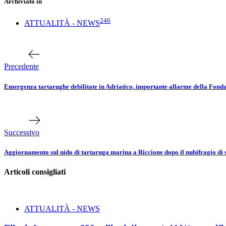
Archiviato in
246
ATTUALITÀ - NEWS
Navigazione
Articolo
precedente
articoli
Precedente
Emergenza tartarughe debilitate in Adriatico, importante allarme della Fond
Prossimo
articolo
Successivo
Aggiornamento sul nido di tartaruga marina a Riccione dopo il nubifragio di 
Articoli consigliati
ATTUALITÀ - NEWS