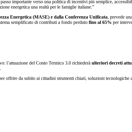
rimo passo importante verso una politica di incentivi più semplice, accessi
one energetica una realtà per le famiglie italiane.”
rezza
Energetica
(MASE) e dalla Conferenza Unificata
, prevede un
istema semplificato di contributi a fondo perduto
fino al 65%
per interve
ivo: l’attuazione del Conto Termico 3.0 richiederà
ulteriori decreti att
.
offrire da subito ai cittadini strumenti chiari, soluzioni tecnologiche a