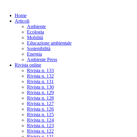
Skip
to
Home
the
Articoli
content
Ambiente
Ecologia
Mobilità
Educazione ambientale
Sostenibilità
Energia
Ambiente Press
Rivista online
Rivista n. 133
Rivista n. 132
Rivista n. 131
Rivista n. 130
Rivista n. 129
Rivista n. 128
Rivista n. 127
Rivista n. 126
Rivista n. 125
Rivista n. 124
Rivista n. 123
Rivista n. 122
Rivista n. 121