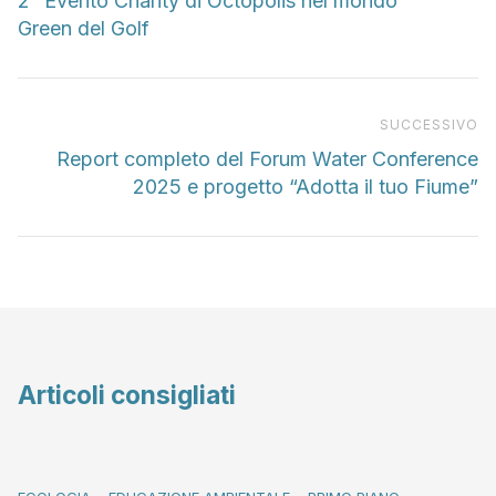
2° Evento Charity di Octopolis nel mondo
Green del Golf
Pr
SUCCESSIVO
Report completo del Forum Water Conference
2025 e progetto “Adotta il tuo Fiume”
Articoli consigliati