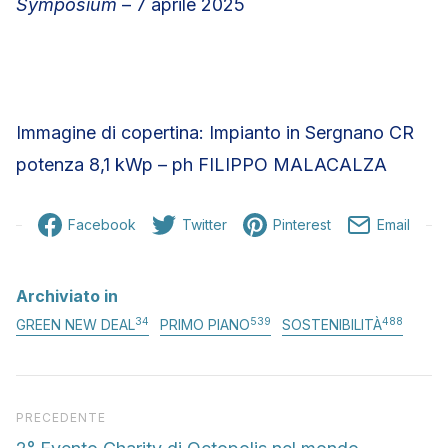
Symposium
– 7 aprile 2025
Immagine di copertina: Impianto in Sergnano CR
potenza 8,1 kWp – ph FILIPPO MALACALZA
Facebook
Twitter
Pinterest
Email
Archiviato in
34
539
488
GREEN NEW DEAL
PRIMO PIANO
SOSTENIBILITÀ
Articolo precedente
PRECEDENTE