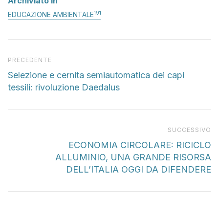
Archiviato in
191
EDUCAZIONE AMBIENTALE
Articolo precedente
PRECEDENTE
Selezione e cernita semiautomatica dei capi
tessili: rivoluzione Daedalus
Pr
SUCCESSIVO
ECONOMIA CIRCOLARE: RICICLO
ALLUMINIO, UNA GRANDE RISORSA
DELL’ITALIA OGGI DA DIFENDERE