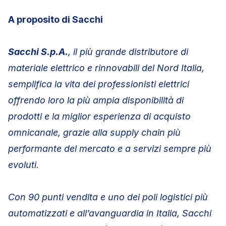
A proposito di Sacchi
S
a
cchi S.p.A.
, il più grande distributore di
materiale elettrico e rinnovabili
d
e
l
N
ord Itali
a
,
semplifica la vita dei professionisti elettrici
offrendo loro la più ampia disponibilità di
prodotti e la miglior esperienza di acquisto
omnicanale, grazie alla supply chain più
performante del mercato e a servizi sempre più
evoluti.
Con 90
pun
ti
v
e
nd
ita e uno dei poli logistici più
automatizzati e all’avanguardia in Italia, Sacchi