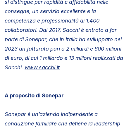
si distingue per ra
p
i
d
ità e af
f
i
d
a
b
ilità
n
e
lle
co
ns
e
g
n
e
,
u
n
s
e
r
v
izio
e
c
c
e
ll
e
n
t
e e la
c
o
m
p
e
tenza e
p
r
o
fe
ss
io
n
ali
t
à
d
i 1.400
coll
ab
orat
o
r
i
. Dal 2017, Sacchi è entrato a far
parte di Sonepar, che in Italia ha sviluppato nel
2023 un fatturato pari a 2 miliardi e 600 milioni
di euro, di cui 1 miliardo e 13 milioni realizzati da
Sacchi.
www.sacchi.it
A proposito di Sonepar
Sonepar è un’azienda indipendente a
conduzione familiare che detiene la leadership