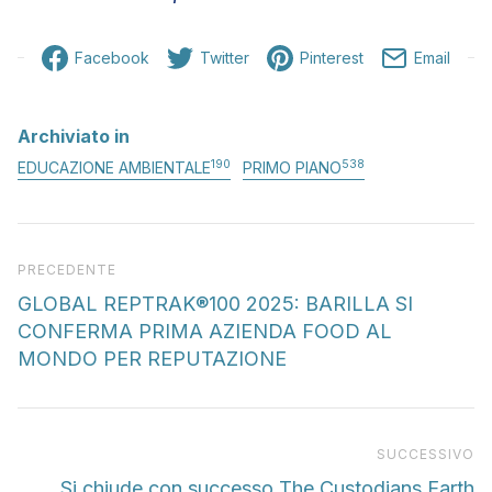
Facebook
Twitter
Pinterest
Email
Archiviato in
190
538
EDUCAZIONE AMBIENTALE
PRIMO PIANO
Articolo precedente
PRECEDENTE
GLOBAL REPTRAK®100 2025: BARILLA SI
CONFERMA PRIMA AZIENDA FOOD AL
MONDO PER REPUTAZIONE
Pr
SUCCESSIVO
Si chiude con successo The Custodians Earth