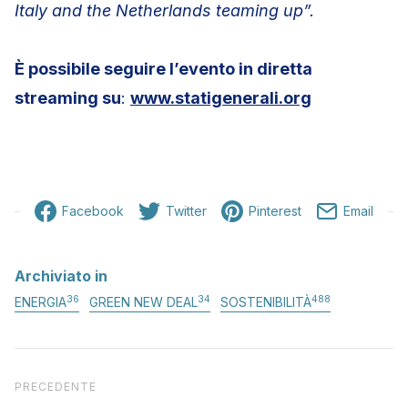
Italy and the Netherlands teaming up”.
È possibile seguire l’evento in diretta
streaming su
:
www.statigenerali.org
Facebook
Twitter
Pinterest
Email
Archiviato in
36
34
488
ENERGIA
GREEN NEW DEAL
SOSTENIBILITÀ
Articolo precedente
PRECEDENTE