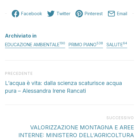
Facebook
Twitter
Pinterest
Email
Archiviato in
190
538
64
EDUCAZIONE AMBIENTALE
PRIMO PIANO
SALUTE
Articolo precedente
PRECEDENTE
L’acqua è vita: dalla scienza scaturisce acqua
pura – Alessandra Irene Rancati
Pr
SUCCESSIVO
VALORIZZAZIONE MONTAGNA E AREE
INTERNE: MINISTERO DELL’AGRICOLTURA