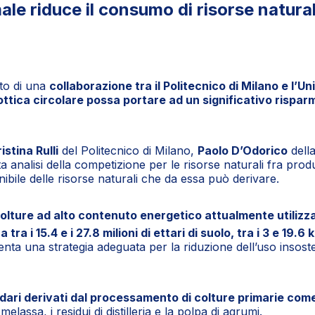
ale riduce il consumo di risorse natura
tto di una
collaborazione tra il Politecnico di Milano e l’Un
ottica circolare possa portare ad un significativo risparmi
istina Rulli
del Politecnico di Milano,
Paolo D’Odorico
della
ta analisi della competizione per le risorse naturali fra pr
enibile delle risorse naturali che da essa può derivare.
 colture ad alto contenuto energetico attualmente utiliz
a i 15.4 e i 27.8 milioni di ettari di suolo, tra i 3 e 19.6 
nta una strategia adeguata per la riduzione dell’uso insosteni
ndari derivati dal processamento di colture primarie com
lassa, i residui di distilleria e la polpa di agrumi.