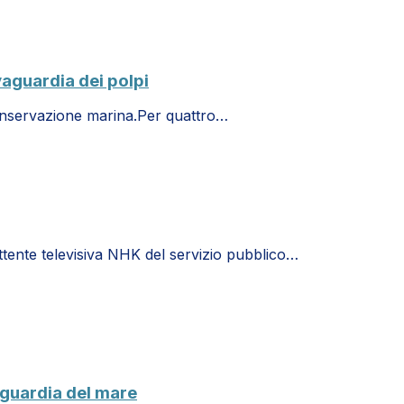
vaguardia dei polpi
 conservazione marina.Per quattro…
ttente televisiva NHK del servizio pubblico…
vaguardia del mare