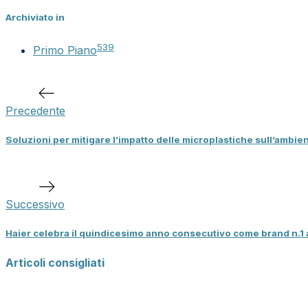
Archiviato in
539
Primo Piano
Articolo
precedente
Precedente
Soluzioni per mitigare l’impatto delle microplastiche sull’ambien
Prossimo
articolo
Successivo
Haier celebra il quindicesimo anno consecutivo come brand n.1 
Articoli consigliati