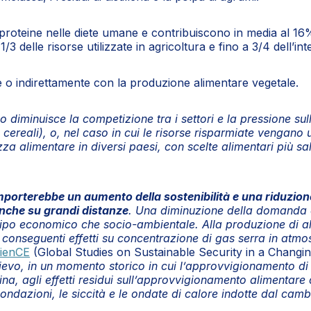
i proteine nelle diete umane e contribuiscono in media al 16
/3 delle risorse utilizzate in agricoltura e fino a 3/4 dell’in
o indirettamente con la produzione alimentare vegetale.
 diminuisce la competizione tra i settori e la pressione su
 cereali), o, nel caso in cui le risorse risparmiate vengano ut
zza alimentare in diversi paesi, con scelte alimentari più salu
 comporterebbe un aumento della sostenibilità e una riduzion
nche su grandi distanze
. Una diminuzione della domanda d
 tipo economico che socio-ambientale. Alla produzione di alc
conseguenti effetti su concentrazione di gas serra in atmosf
ienCE
(Global Studies on Sustainable Security in a Changin
ilievo, in un momento storico in cui l’approvvigionamento di
na, agli effetti residui sull’approvvigionamento alimentare
ondazioni, le siccità e le ondate di calore indotte dal cam