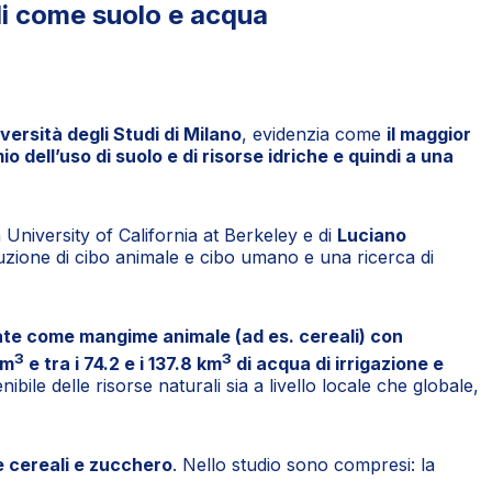
li come suolo e acqua
iversità degli Studi di Milano
, evidenzia come
il maggior
o dell’uso di suolo e di risorse idriche e quindi a una
 University of California at Berkeley e di
Luciano
oduzione di cibo animale e cibo umano e una ricerca di
zate come mangime animale (ad es. cereali) con
3
3
km
e tra i 74.2 e i 137.8 km
di acqua di irrigazione e
bile delle risorse naturali sia a livello locale che globale,
e cereali e zucchero
. Nello studio sono compresi: la