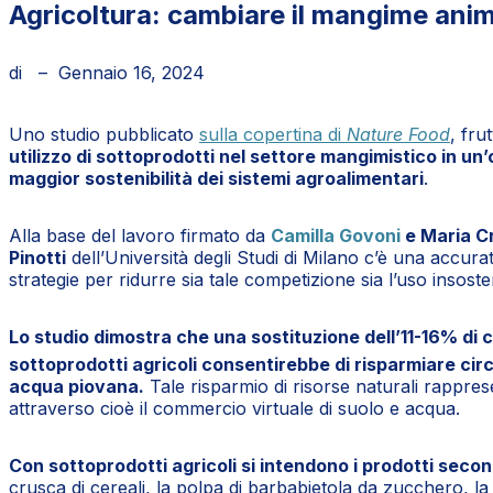
Agricoltura: cambiare il mangime anim
di
–
Gennaio 16, 2024
Uno studio pubblicato
sulla copertina di
Nature Food
, fru
utilizzo di sottoprodotti nel settore mangimistico in un’
maggior sostenibilità dei sistemi agroalimentari
.
Alla base del lavoro firmato da
Camilla Govoni
e Maria Cr
Pinotti
dell’Università degli Studi di Milano c’è una accura
strategie per ridurre sia tale competizione sia l’uso insost
Lo studio dimostra che una sostituzione dell’11-16% di
sottoprodotti agricoli consentirebbe di risparmiare circa tr
acqua piovana.
Tale risparmio di risorse naturali rapprese
attraverso cioè il commercio virtuale di suolo e acqua.
Con sottoprodotti agricoli si intendono i prodotti seco
crusca di cereali, la polpa di barbabietola da zucchero, la me