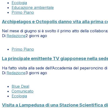
Ecologia
Educazione ambientale
Primo Piano
Archipelagos e Octopolis danno vita alla prima co
Nel mese di giugno si è svolto il primo atto della collabo
Di
Redazione
2 giorni ago
Primo Piano
La principale emittente TV giapponese nella sed
Ha fatto visita alla sede dell’Accademia del peperoncino 
Di
Redazione
3 giorni ago
Blue Deal
Comunicato
Ecologia
Visita a Lampedusa di una Stazione Scientifica di