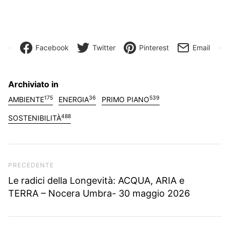
Facebook
Twitter
Pinterest
Email
Archiviato in
175
36
539
AMBIENTE
ENERGIA
PRIMO PIANO
488
SOSTENIBILITÀ
Articolo precedente
PRECEDENTE
Le radici della Longevità: ACQUA, ARIA e
TERRA – Nocera Umbra- 30 maggio 2026