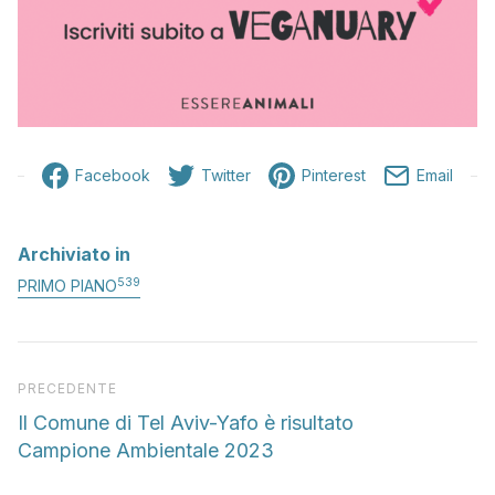
Facebook
Twitter
Pinterest
Email
Archiviato in
539
PRIMO PIANO
Articolo precedente
PRECEDENTE
Il Comune di Tel Aviv-Yafo è risultato
Campione Ambientale 2023