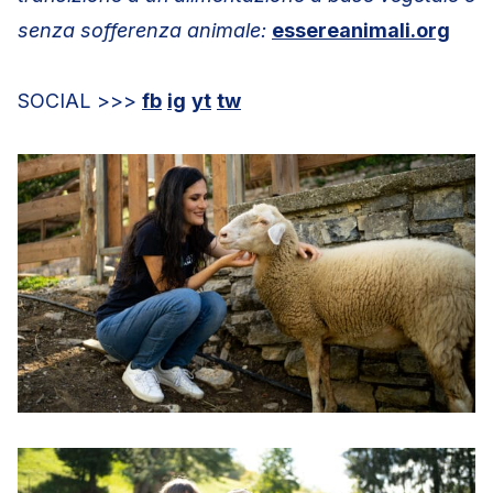
senza sofferenza animale:
essereanimali.org
SOCIAL >>>
fb
ig
yt
tw