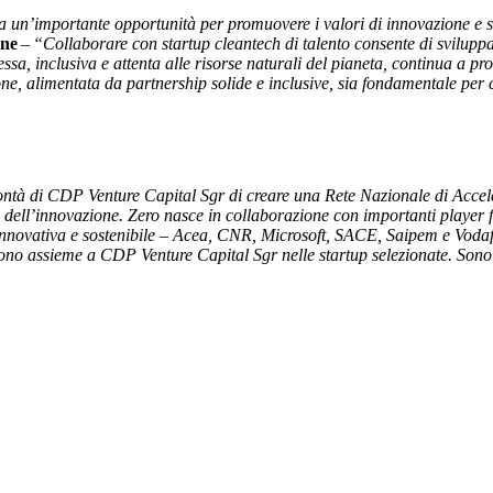
 un’importante opportunità per promuovere i valori di innovazione e 
one
–
“Collaborare con startup cleantech di talento consente di sviluppa
, inclusiva e attenta alle risorse naturali del pianeta, continua a pro
ne, alimentata da partnership solide e inclusive, sia fondamentale per c
ontà di CDP Venture Capital Sgr di creare una Rete Nazionale di Acceler
i dell’innovazione. Zero nasce in collaborazione con importanti player f
nnovativa e sostenibile – Acea, CNR, Microsoft, SACE, Saipem e Vodafon
ono assieme a CDP Venture Capital Sgr nelle startup selezionate. Sono 