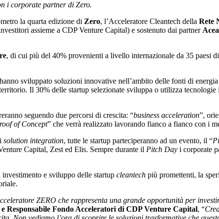
n i corporate partner di Zero.
ometro la quarta edizione di
Zero
, l’Acceleratore Cleantech della
Rete 
investitori assieme a CDP Venture Capital) e sostenuto dai partner
Acea
re
, di cui più del 40% provenienti a livello internazionale da 35 paesi d
 hanno sviluppato soluzioni innovative nell’ambito delle fonti di energia 
 territorio. Il 30% delle startup selezionate sviluppa o utilizza tecnologie
oreranno seguendo due percorsi di crescita: “
business acceleration
”, ori
roof of Concept
” che verrà realizzato lavorando fianco a fianco con i m
di
solution integration
, tutte le startup parteciperanno ad un evento, il “
P
enture Capital, Zest ed Elis. Sempre durante il
Pitch Day
i corporate p
 investimento e sviluppo delle startup
cleantech
più promettenti, la sper
oriale.
eleratore ZERO che rappresenta una grande opportunità per investire ne
 e Responsabile Fondo Acceleratori di CDP Venture Capital
, “
Cred
cita. Non vediamo l’ora di scoprire le soluzioni trasformative che quest