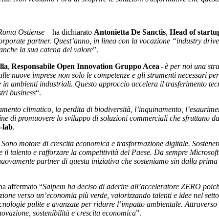
 Roma Ostiense
– ha dichiarato
Antonietta De Sanctis
,
Head of startu
i Corporate partner. Quest’anno, in linea con la vocazione “industry dr
anche la sua catena del valore
”.
lla
,
Responsabile Open Innovation Gruppo Acea
-
è per noi una stra
alle nuove imprese non solo le competenze e gli strumenti necessari per 
arle in ambienti industriali. Questo approccio accelera il trasferimento t
tri business
“.
iamento climatico, la perdita di biodiversità, l’inquinamento, l’esaurime
fine di promuovere lo sviluppo di soluzioni commerciali che sfruttano dat
-lab
.
a. Sono motore di crescita economica e trasformazione digitale. Sostene
 il talento e rafforzare la competitività del Paese. Da sempre Microsof
e nuovamente partner di questa iniziativa che sosteniamo sin dalla prima
a affermato “
Saipem ha deciso di aderire all’acceleratore ZERO poiché 
zione verso un’economia più verde, valorizzando talenti e idee nel setto
 tecnologie pulite e avanzate per ridurre l’impatto ambientale. Attraver
novazione, sostenibilità e crescita economica
”.