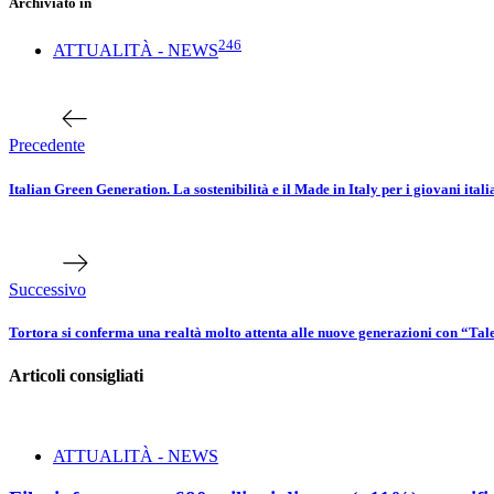
Archiviato in
246
ATTUALITÀ - NEWS
Articolo
precedente
Precedente
Italian Green Generation. La sostenibilità e il Made in Italy per i giovani ita
Prossimo
articolo
Successivo
Tortora si conferma una realtà molto attenta alle nuove generazioni con “Tale
Articoli consigliati
ATTUALITÀ - NEWS