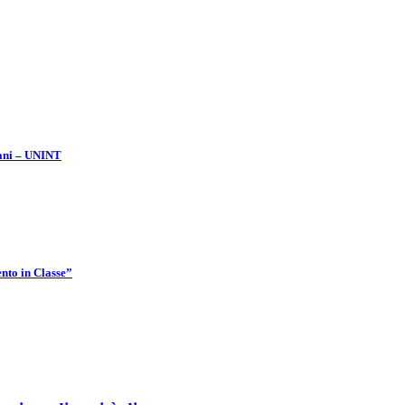
liani – UNINT
nto in Classe”