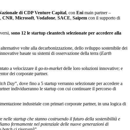
Nazionale di CDP Venture Capital
, con
Eni
main partner –
,
CNR
,
Microsoft
,
Vodafone
,
SACE
,
Saipem
con il supporto di
iversi,
sono 12 le startup cleantech
selezionate per accedere alla
alternative volte alla decarbonizzazione, dello sviluppo sostenibile dei
 innovative basate su sistemi di osservazione della terra (
Earth
entato a velocizzare il
go-to-market
delle loro soluzioni innovative; e
entor dei corporate partner.
itch Day
”, dove fino a 5 startup verranno selezionate per accedere a
artner individueranno le startup con cui continuare il percorso di
imentazione industriale con primari corporate partner, in una logica di
lle startup che stanno costruendo il futuro della sostenibilità e
iamo fermamente nel potenziale delle nuove generazioni di
o batch ci riserverà
”.