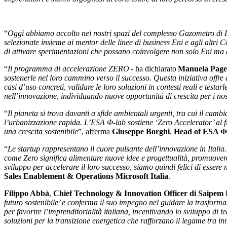
“
Oggi abbiamo accolto nei nostri spazi del complesso Gazometro di
selezionate insieme ai mentor delle linee di business Eni e agli altr
di attivare sperimentazioni che possano coinvolgere non solo Eni ma 
“
Il programma di accelerazione ZERO
- ha dichiarato
Manuela Page
sostenerle nel loro cammino verso il successo. Questa iniziativa offre 
casi d’uso concreti, validare le loro soluzioni in contesti reali e test
nell’innovazione, individuando nuove opportunità di crescita per i nos
“
Il pianeta si trova davanti a sfide ambientali urgenti, tra cui il camb
l’urbanizzazione rapida. L’ESA
Φ
-lab sostiene ‘Zero Accelerator’ al 
una crescita sostenibile
”, afferma
Giuseppe Borghi
,
Head of ESA
Φ
“
Le startup rappresentano il cuore pulsante dell’innovazione in Itali
come Zero significa alimentare nuove idee e progettualità, promuovere
sviluppo per accelerare il loro successo, siamo quindi felici di esser
Sales Enablement & Operations Microsoft Italia
.
Filippo Abbà
,
Chief Technology & Innovation Officer di Saipem
h
futuro sostenibile’ e conferma il suo impegno nel guidare la trasforma
per favorire l’imprenditorialità italiana, incentivando lo sviluppo di
soluzioni per la transizione energetica che rafforzano il legame tra in