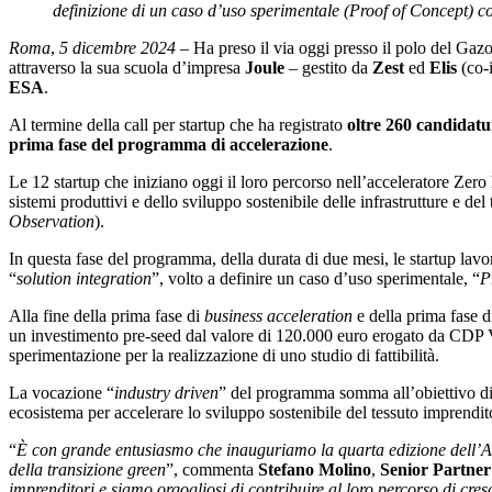
definizione di un caso d’uso sperimentale (Proof of Concept) co
Roma
,
5 dicembre 2024
– Ha preso il via oggi presso il polo del Gaz
attraverso la sua scuola d’impresa
Joule
– gestito da
Zest
ed
Elis
(co-
ESA
.
Al termine della call per startup che ha registrato
oltre 260 candidatu
prima fase del programma di accelerazione
.
Le 12 startup che iniziano oggi il loro percorso nell’acceleratore Zero
sistemi produttivi e dello sviluppo sostenibile delle infrastrutture e del
Observation
).
In questa fase del programma, della durata di due mesi, le startup lav
“
solution integration
”, volto a definire un caso d’uso sperimentale, “
P
Alla fine della prima fase di
business acceleration
e della prima fase 
un investimento pre-seed dal valore di 120.000 euro erogato da CDP V
sperimentazione per la realizzazione di uno studio di fattibilità.
La vocazione “
industry driven
” del programma somma all’obiettivo di
ecosistema per accelerare lo sviluppo sostenibile del tessuto imprendit
“
È con grande entusiasmo che inauguriamo la quarta edizione dell’Acc
della transizione green
”, commenta
Stefano Molino
,
Senior Partner
imprenditori e siamo orgogliosi di contribuire al loro percorso di cres