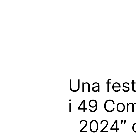
Una fest
i 49 Com
2024” 