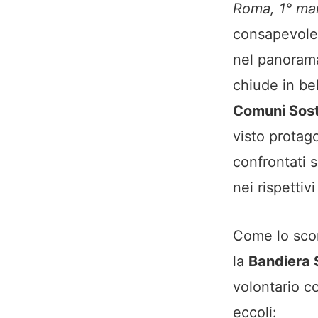
Roma, 1° ma
consapevolez
nel panorama 
chiude in be
Comuni Soste
visto protago
confrontati s
nei rispettivi 
Come lo sco
la
Bandiera 
volontario co
eccoli: