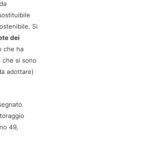
nda
ostituibile
ostenibile. Si
ete dei
o che ha
i che si sono
da adottare)
segnato
toraggio
ono 49,