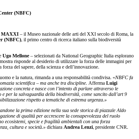
e Center (NBFC)
l
MAXXI
– il Museo nazionale delle arti del XXI secolo di Roma, la
er
(NBFC)
, il primo centro di ricerca italiano sulla biodiversità
e
Ugo Mellone
– selezionati da National Geographic Italia esplorano
ostra risponde al desiderio di utilizzare la forza delle immagini per
a forza del sapere, della scienza e dell’innovazione.
l’uomo e la natura, rimanda a una responsabilità condivisa. «
NBFC fa
plomazia scientifica – ma anche tra discipline.
Afferma
Luigi
zione concreta e nasce con l’intento di parlare attraverso le
e per la salvaguardia della biodiversità, come sancito dall’art 9
ibilizzazione rispetto a tematiche di estrema urgenza.
»
pitandone la prima edizione nella sua sede storica di piazzale Aldo
lgazione di qualità per accrescere la consapevolezza del ruolo
o ecosistemi, specie e fragilità ambientali con una forza
za, cultura e società.
»
dichiara
Andrea Lenzi
, presidente CNR.