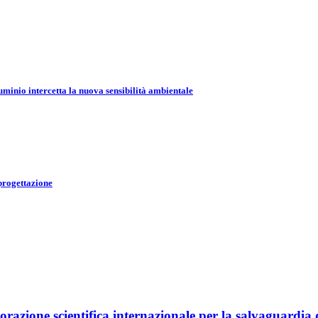
uminio intercetta la nuova sensibilità ambientale
 progettazione
razione scientifica internazionale per la salvaguardia 