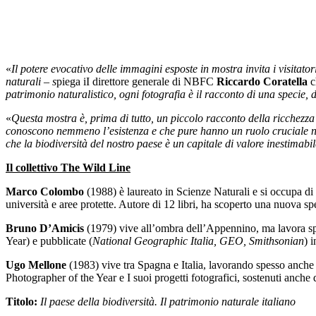
«
Il potere evocativo delle immagini esposte in mostra invita i visitatori
naturali – s
piega iI direttore generale di NBFC
Riccardo Coratella
c
patrimonio naturalistico, ogni fotografia è il racconto di una specie, 
«
Questa mostra è, prima di tutto, un piccolo racconto della ricchezza 
conoscono nemmeno l’esistenza e che pure hanno un ruolo cruciale nei
che la biodiversità del nostro paese è un capitale di valore inestimabil
Il collettivo The Wild Line
Marco Colombo
(1988) è laureato in Scienze Naturali e si occupa d
università e aree protette. Autore di 12 libri, ha scoperto una nuova s
Bruno D’Amicis
(1979) vive all’ombra dell’Appennino, ma lavora spe
Year) e pubblicate (
National Geographic Italia, GEO, Smithsonian
) 
Ugo Mellone
(1983) vive tra Spagna e Italia, lavorando spesso anche i
Photographer of the Year e I suoi progetti fotografici, sostenuti anche da
Titolo:
Il paese della biodiversità. Il patrimonio naturale italiano