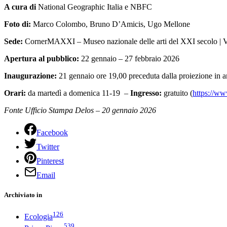
A cura di
National Geographic Italia e NBFC
Foto di:
Marco Colombo, Bruno D’Amicis, Ugo Mellone
Sede:
CornerMAXXI – Museo nazionale delle arti del XXI secolo | 
Apertura al pubblico:
22 gennaio – 27 febbraio 2026
Inaugurazione:
21 gennaio ore 19,00 preceduta dalla proiezione in
Orari:
da martedì a domenica 11-19 –
Ingresso:
gratuito (
https://ww
Fonte Ufficio Stampa Delos – 20 gennaio 2026
Facebook
Twitter
Pinterest
Email
Archiviato in
126
Ecologia
539