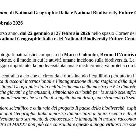
iano
,
di National Geographic Italia e National Biodiversity Futur
ebbraio 2026
corso anno,
dal 22 gennaio al 27 febbraio 2026
nello spazio Corner de
National Geographic Italia
e del
National Biodiversity Future Cent
 fotografi naturalistici composto da
Marco Colombo
,
Bruno D’Amicis
nte, e il modo in cui le attività umane incidono sulla biodiversità. La m
gio importante: la biodiversità italiana e mediterranea va protetta con l
entralità a ciò che ci circonda e ripristinando l’equilibrio perduto tra 
ica di accordi internazionali e l’inaugurazione di una stagione della di
ional Geographic Italia nell’allestimento della mostra ne è la dimostra
giovani e giovanissimi, stimolando curiosità per lo studio scientifico 
omunicazione che va oltre il soggetto inquadrato, uno strumento di sens
alore scientifico e culturale del progetto Il paese della biodiversità, os
tional Geographic Italia dimostra l’importanza di unire ricerca e divu
 diventare uno strumento di conoscenza: le immagini in mostra raccontan
stra al MAXXI non può che consolidare questo dialogo virtuoso tra scien