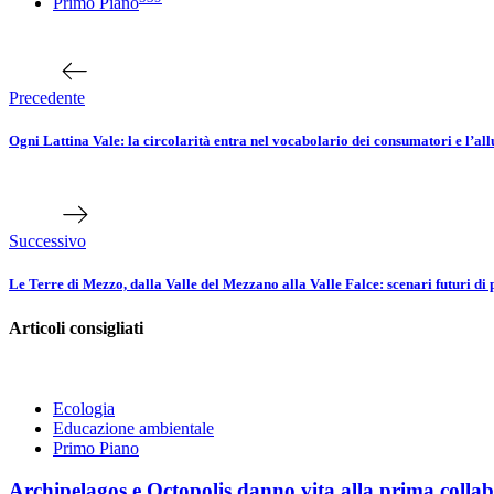
Primo Piano
Navigazione
Articolo
precedente
articoli
Precedente
Ogni Lattina Vale: la circolarità entra nel vocabolario dei consumatori e l’all
Prossimo
articolo
Successivo
Le Terre di Mezzo, dalla Valle del Mezzano alla Valle Falce: scenari futuri di
Articoli consigliati
Ecologia
Educazione ambientale
Primo Piano
Archipelagos e Octopolis danno vita alla prima collabo