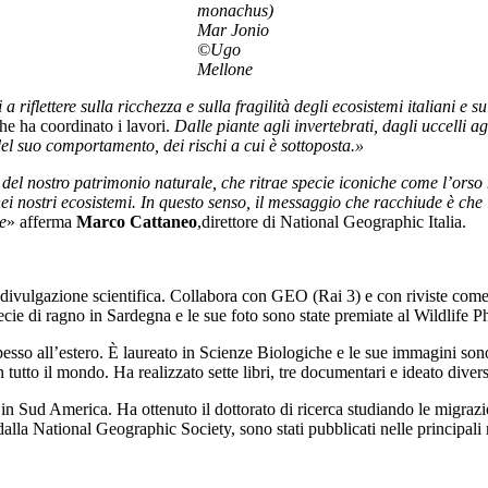
monachus)
Mar Jonio
©Ugo
Mellone
 a riflettere sulla ricchezza e sulla fragilità degli ecosistemi italiani e
he ha coordinato i lavori.
Dalle piante agli invertebrati, dagli uccelli a
del suo comportamento, dei rischi a cui è sottoposta.
»
del nostro patrimonio naturale, che ritrae specie iconiche come l’orso 
 nostri ecosistemi. In questo senso, il messaggio che racchiude è che 
e
» afferma
Marco Cattaneo
,direttore di National Geographic Italia.
i divulgazione scientifica. Collabora con GEO (Rai 3) e con riviste com
pecie di ragno in Sardegna e le sue foto sono state premiate al Wildlife P
sso all’estero. È laureato in Scienze Biologiche e le sue immagini son
in tutto il mondo. Ha realizzato sette libri, tre documentari e ideato dive
n Sud America. Ha ottenuto il dottorato di ricerca studiando le migrazio
lla National Geographic Society, sono stati pubblicati nelle principali riv