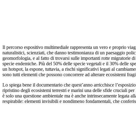
Il percorso espositivo multimediale rappresenta un vero e proprio viagg
naturalistici, scienziati, che danno testimonianza di un paesaggio polic
geomorfologia, e al fatto di trovarsi sulle importanti rotte migratorie di
specie endemiche. Più del 50% delle specie vegetali e il 30% delle spe
un hotspot, la espone, tuttavia, a rischi significativi legati al cambia
sono tutti elementi che possono concorrere ad alterare ecosistemi fragil
Lo spiega bene il documentario che quest’anno arricchisce l’esposizion
ripristino degli ecosistemi terrestri e marini una delle sfide cruciali p
è solo una questione ambientale ma è anche intrinsecamente legata alla
respirabile: elementi invisibili e nondimeno fondamentali, che conferis