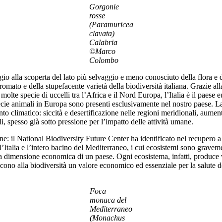
Gorgonie
rosse
(Paramuricea
clavata)
Calabria
©Marco
Colombo
io alla scoperta del lato più selvaggio e meno conosciuto della flora e de
romato e della stupefacente varietà della biodiversità italiana. Grazie al
 molte specie di uccelli tra l’Africa e il Nord Europa, l’Italia è il paese 
cie animali in Europa sono presenti esclusivamente nel nostro paese. La 
mento climatico: siccità e desertificazione nelle regioni meridionali, au
i, spesso già sotto pressione per l’impatto delle attività umane.
e: il National Biodiversity Future Center ha identificato nel recupero a 
er l’Italia e l’intero bacino del Mediterraneo, i cui ecosistemi sono grav
 dimensione economica di un paese. Ogni ecosistema, infatti, produce valo
cono alla biodiversità un valore economico ed essenziale per la salute de
Foca
monaca del
Mediterraneo
(Monachus