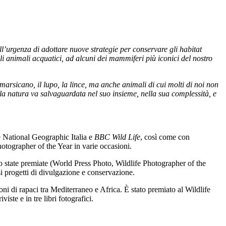
 sull’urgenza di adottare nuove strategie per conservare gli habitat
gli animali acquatici, ad alcuni dei mammiferi più iconici del nostro
marsicano, il lupo, la lince, ma anche animali di cui molti di noi non
la natura va salvaguardata nel suo insieme, nella sua complessità, e
e National Geographic Italia e
BBC Wild Life
, così come con
hotographer of the Year in varie occasioni.
o state premiate (World Press Photo, Wildlife Photographer of the
rsi progetti di divulgazione e conservazione.
ni di rapaci tra Mediterraneo e Africa. È stato premiato al Wildlife
iste e in tre libri fotografici.