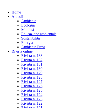
Skip
to
Home
the
Articoli
content
Ambiente
Ecologia
Mobilità
Educazione ambientale
Sostenibilità
Energia
Ambiente Press
Rivista online
Rivista n. 133
Rivista n. 132
Rivista n. 131
Rivista n. 130
Rivista n. 129
Rivista n. 128
Rivista n. 127
Rivista n. 126
Rivista n. 125
Rivista n. 124
Rivista n. 123
Rivista n. 122
Rivista n. 121