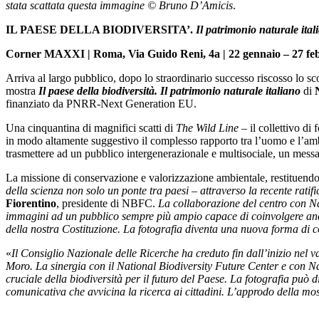
stata scattata questa immagine © Bruno D’Amicis
.
IL PAESE DELLA BIODIVERSITA’.
Il patrimonio naturale ital
Corner MAXXI | Roma,
Via Guido Reni, 4a
| 22 gennaio – 27 f
Arriva al largo pubblico, dopo lo straordinario successo riscosso lo s
mostra
Il paese della biodiversità. Il patrimonio naturale italiano
di
finanziato da PNRR-Next Generation EU.
Una cinquantina di magnifici scatti di
The Wild Line
– il collettivo di
in modo altamente suggestivo il complesso rapporto tra l’uomo e l’ambie
trasmettere ad un pubblico intergenerazionale e multisociale, un messag
La missione di conservazione e valorizzazione ambientale, restituendo c
della scienza non solo un ponte tra paesi – attraverso la recente ratif
Fiorentino
, presidente di NBFC.
La collaborazione del centro con Nat
immagini ad un pubblico sempre più ampio capace di coinvolgere anche 
della nostra Costituzione. La fotografia diventa una nuova forma di c
«
Il Consiglio Nazionale delle Ricerche ha creduto fin dall’inizio nel v
Moro. La sinergia con il National Biodiversity Future Center e con Na
cruciale della biodiversità per il futuro del Paese. La fotografia può
comunicativa che avvicina la ricerca ai cittadini. L’approdo della mo