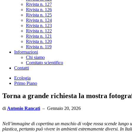
Rivista n. 127
Rivista n. 126
Rivista n. 125
Rivista n. 124
Rivista n. 123
Rivista n. 122
Rivista n. 121
Rivista n. 120
Rivista n. 119
Informazioni
Chi siamo
Comitato scientifico
Contatti
Ecologia
Primo Piano
Torna a grande richiesta la mostra fotograf
di
Antonio Rancati
–
Gennaio 20, 2026
Nell’immagine di copertina un maschio di volpe rossa scende lungo un
plastica, pertanto può vivere in ambienti estremamente diversi. In It