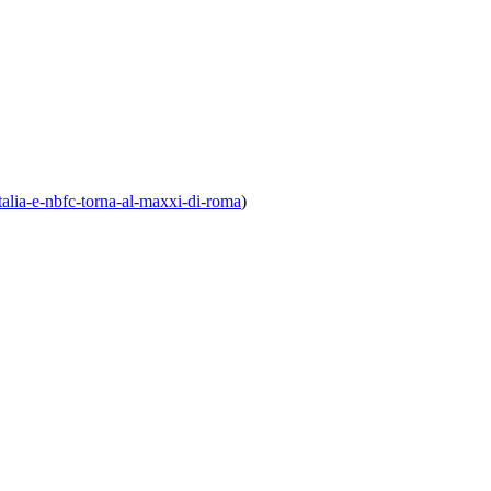
italia-e-nbfc-torna-al-maxxi-di-roma
)