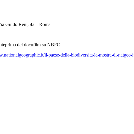
Via Guido Reni, 4a – Roma
 anteprima del docufilm su NBFC
w.nationalgeographic.it/il-paese-della-biodiversita-la-mostra-di-natgeo-