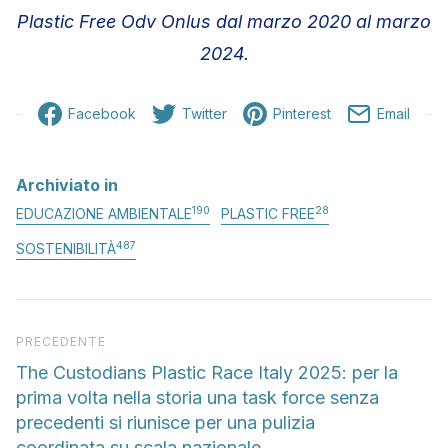
Plastic Free Odv Onlus dal marzo 2020 al marzo
2024.
Facebook
Twitter
Pinterest
Email
Archiviato in
190
28
EDUCAZIONE AMBIENTALE
PLASTIC FREE
487
SOSTENIBILITÀ
Articolo precedente
PRECEDENTE
The Custodians Plastic Race Italy 2025: per la
prima volta nella storia una task force senza
precedenti si riunisce per una pulizia
coordinata su scala nazionale