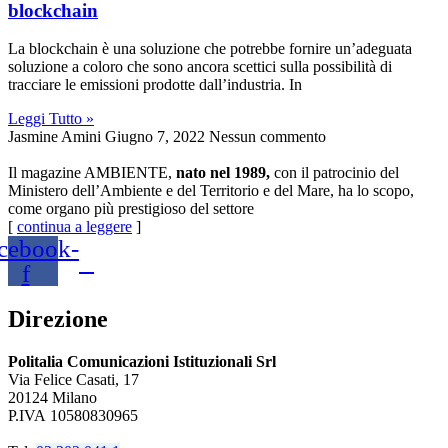
blockchain
La blockchain è una soluzione che potrebbe fornire un’adeguata
soluzione a coloro che sono ancora scettici sulla possibilità di
tracciare le emissioni prodotte dall’industria. In
Leggi Tutto »
Jasmine Amini
Giugno 7, 2022
Nessun commento
Il magazine AMBIENTE,
nato nel 1989,
con il patrocinio del
Ministero dell’Ambiente e del Territorio e del Mare, ha lo scopo,
come organo più prestigioso del settore
[
continua a leggere
]
cebook-
f
Direzione
Politalia Comunicazioni Istituzionali Srl
Via Felice Casati, 17
20124 Milano
P.IVA 10580830965