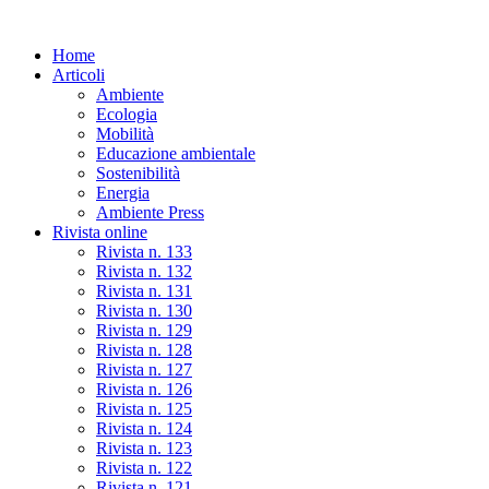
Skip
to
Home
the
Articoli
content
Ambiente
Ecologia
Mobilità
Educazione ambientale
Sostenibilità
Energia
Ambiente Press
Rivista online
Rivista n. 133
Rivista n. 132
Rivista n. 131
Rivista n. 130
Rivista n. 129
Rivista n. 128
Rivista n. 127
Rivista n. 126
Rivista n. 125
Rivista n. 124
Rivista n. 123
Rivista n. 122
Rivista n. 121