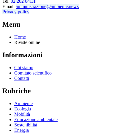
Tel.
02 202 041.1
Email:
amministrazione@ambiente.news
Privacy policy
Menu
Home
Riviste online
Informazioni
Chi siamo
Comitato scientifico
Contatti
Rubriche
Ambiente
Ecologia
Mobilità
Educazione ambientale
Sostenibilità
Energia