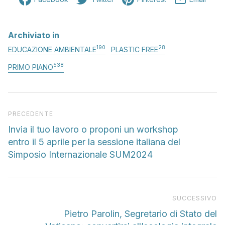
Archiviato in
190
28
EDUCAZIONE AMBIENTALE
PLASTIC FREE
538
PRIMO PIANO
Articolo precedente
PRECEDENTE
Invia il tuo lavoro o proponi un workshop
entro il 5 aprile per la sessione italiana del
Simposio Internazionale SUM2024
Pr
SUCCESSIVO
Pietro Parolin, Segretario di Stato del