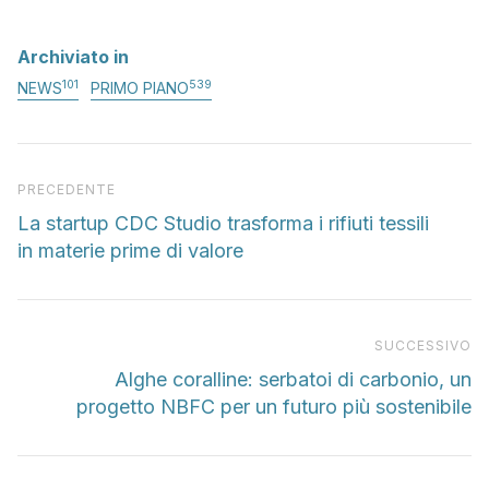
Archiviato in
101
539
NEWS
PRIMO PIANO
Articolo precedente
PRECEDENTE
La startup CDC Studio trasforma i rifiuti tessili
in materie prime di valore
Pr
SUCCESSIVO
Alghe coralline: serbatoi di carbonio, un
progetto NBFC per un futuro più sostenibile